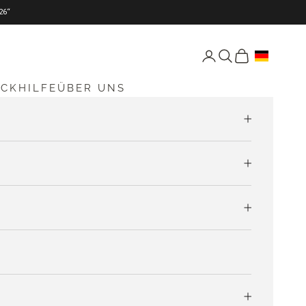
26“
Seite Konto öffnen
Suche öffnen
Warenkorb öff
ICKHILFE
ÜBER UNS