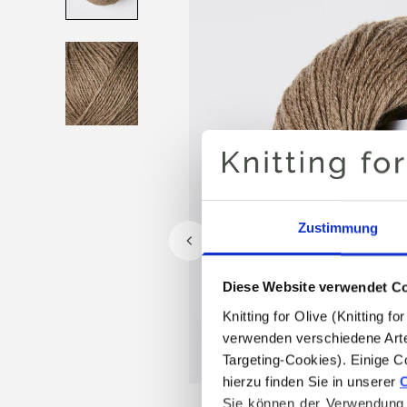
Zustimmung
Diese Website verwendet C
Knitting for Olive (Knitting 
verwenden verschiedene Arte
Targeting-Cookies). Einige C
hierzu finden Sie in unserer 
C
Sie können der Verwendung v