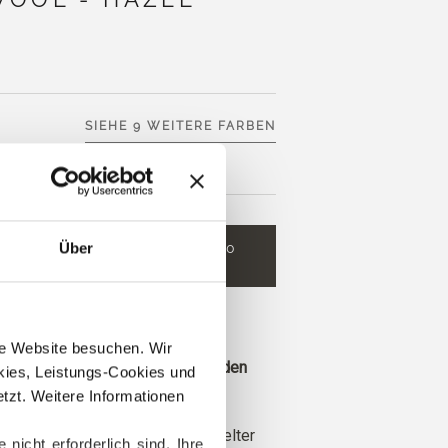
SIEHE 9 WEITERE FARBEN
Über
N WARENKORB
8,60
LEGEN
€
 €
mehr aus und erhalten Sie
sand innerhalb der EU!
ere Website besuchen. Wir 
ie vor 13 Uhr MEZ eingehen, werden
ies, Leistungs-Cookies und 
Tag versandt.
zt. Weitere Informationen 
Wool besteht zu 50% aus recycelter
cht erforderlich sind. Ihre 