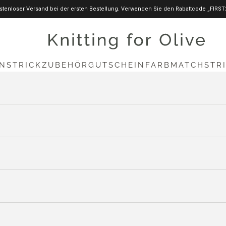
stenloser Versand bei der ersten Bestellung. Verwenden Sie den Rabattcode „FIRST
knittingforolive.com
N
STRICKZUBEHÖR
GUTSCHEIN
FARBMATCH
STR