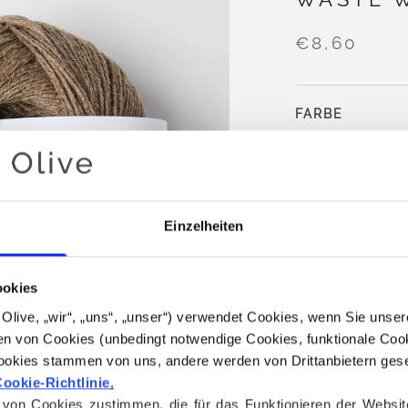
€8,60
FARBE
HAZEL
Einzelheiten
IN DE
Geben Sie
100,0
ookies
kostenlosen Ver
for Olive, „wir“, „uns“, „unser“) verwendet Cookies, wenn Sie uns
Bestellungen, d
n von Cookies (unbedingt notwendige Cookies, funktionale Cook
noch am selben 
ookies stammen von uns, andere werden von Drittanbietern geset
ookie-Richtlinie
.
Unsere No Waste 
on Cookies zustimmen, die für das Funktionieren der Website ni