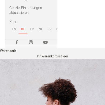
Merino
Cookie-Einstellungen
aktualisieren
Konto
EN
DE
FR
NL
SV
NB
FI
Warenkorb
Ihr Warenkorb ist leer