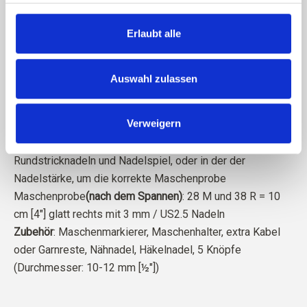
Größen
: 1-3 (6-9, 12, 24) Monate
Fertige Maße
: Gesamtlänge von Schulter bis Schritt: ca. 33
Erlaubt alle
(37, 40, 45) cm [13 (14½, 15¾, 17¾)]"; Brustumfang: ca. 45
(48, 51, 54) cm [17¾ (19, 20, 21¼)]"
Garn
: Knitting for Olive Merino, Cotton Merino oder Pure
Auswahl zulassen
Silk (250 m [273 yd] / 50 g [1.8 oz]), fingering weight Garn,
3 (3, 3, 4) Knäuel. Das Muster ist aus Merino in der Farbe
Verweigern
Dusty Aqua
Nadeln
: 2,5 mm / US1,5 und 3 mm / US2,5
Rundstricknadeln und Nadelspiel, oder in der der
Nadelstärke, um die korrekte Maschenprobe
Maschenprobe
(nach dem Spannen)
: 28 M und 38 R = 10
cm [4"] glatt rechts mit 3 mm / US2.5 Nadeln
Zubehör
: Maschenmarkierer, Maschenhalter, extra Kabel
oder Garnreste, Nähnadel, Häkelnadel, 5 Knöpfe
(Durchmesser: 10-12 mm [½"])