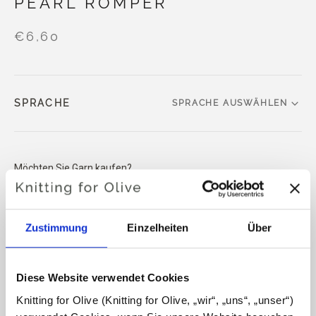
PEARL ROMPER
€6,60
SPRACHE
SPRACHE AUSWÄHLEN
Möchten Sie Garn kaufen?
ICH MÖCHTE GERNE GARN FÜR DIE ANLEITUNG
Zustimmung
Einzelheiten
Über
1-3 MONATE
6-9 MONATE
12 MONATE
IN DEN WARENKORB LEGEN
Geben Sie
100,0 €
mehr aus und erhalten Sie
Diese Website verwendet Cookies
24 MONATE
kostenlosen Versand innerhalb der EU!
Knitting for Olive (Knitting for Olive, „wir“, „uns“, „unser“) 
Bestellungen, die vor 13 Uhr MEZ eingehen, werden