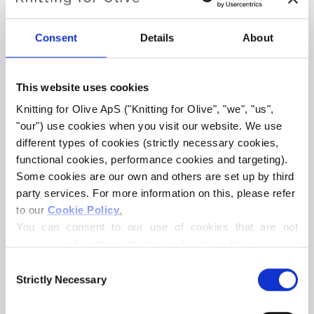
SNOW BEANIE
€4,20
Consent
Details
About
This website uses cookies
SPRACHE
SPRACHE AUSWÄHLEN
Knitting for Olive ApS ("Knitting for Olive", "we", "us", 
"our") use cookies when you visit our website. We use 
different types of cookies (strictly necessary cookies, 
functional cookies, performance cookies and targeting). 
Möchten Sie Garn kaufen?
Some cookies are our own and others are set up by third 
party services. For more information on this, please refer 
ICH MÖCHTE GERNE GARN FÜR DIE ANLEITUNG
to our 
Cookie Policy
.
You can consent to our use of cookies that are not 
necessary for the website to function. Your consent 
ALLE GRÖSSEN
means that cookies can be placed, and that we, as data 
IN DEN WARENKORB LEGEN
Consent
Geben Sie
100,0 €
mehr aus und erhalten Sie
controller, may process your personal data for the 
Strictly Necessary
Selection
kostenlosen Versand innerhalb der EU!
purposes stated below.
MERINO
Bestellungen, die vor 13 Uhr MEZ eingehen, werden
You may change or withdraw your consent at any time 