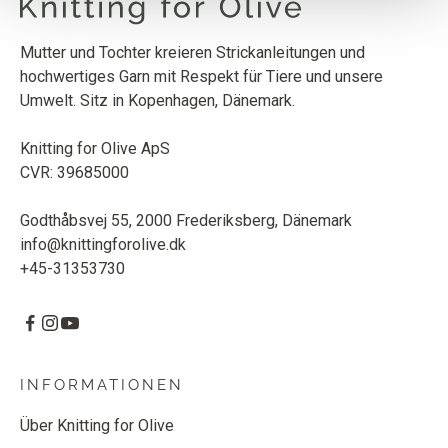
SOFT SILK MOHAIR
STAUBIGE OLIVE
1
STK.
10
EUR
Mutter und Tochter kreieren Strickanleitungen und
hochwertiges Garn mit Respekt für Tiere und unsere
Umwelt. Sitz in Kopenhagen, Dänemark.
Knitting for Olive ApS
CVR: 39685000
Godthåbsvej 55, 2000 Frederiksberg, Dänemark
info@knittingforolive.dk
+45-31353730
INFORMATIONEN
Über Knitting for Olive