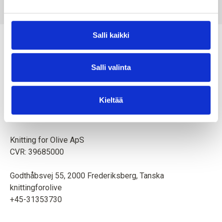
SALE PRICE
SALE PRICE
€10,10
€10,10
Salli kaikki
Salli valinta
Äiti ja tytär luovat neulemalleja ja korkealaatuista lankaa
Kieltää
eläimiä ja ympäristöä kunnioittaen. Toimipaikka on
Kööpenhaminassa, Tanskassa.
Knitting for Olive ApS
CVR: 39685000
Godthåbsvej 55, 2000 Frederiksberg, Tanska
knittingforolive
+45-31353730