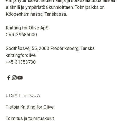
Äiti ja tytär luovat neulemalleja ja korkealaatuista lankaa
eläimiä ja ympäristöä kunnioittaen. Toimipaikka on
Kööpenhaminassa, Tanskassa.
Knitting for Olive ApS
CVR: 39685000
Godthåbsvej 55, 2000 Frederiksberg, Tanska
knittingforolive
+45-31353730
LISÄTIETOJA
Tietoja Knitting for Olive
Toimitus ja toimituskulut