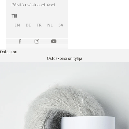
kanssa
Päivitä evästeasetukset
Tili
EN
DE
FR
NL
SV
NB
FI
Ostoskori
Ostoskorisi on tyhjä