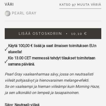
VÄRI
KATSO 97 MUUTA VÄRIÄ
PEARL GRAY
LISÄÄ OSTOSKORIIN
10,10 €
Käytä
100,00 €
lisää ja saat ilmaisen toimituksen EU:n
alueella!
Klo 13.00 CET mennessä tehdyt tilaukset toimitetaan
samana päivänä.
Pearl Gray vaaleanharmaa sävy, jossa on neutraalisti
viileät pohjasävyt ja hienovarainen melange-efekti.
Se on vaaleampi ja hieman viileämpi kuin Morning Haze,
ja sen ulkonäkö on lempeä ja tasapainoinen.
Sävy: Neutraali-viileä