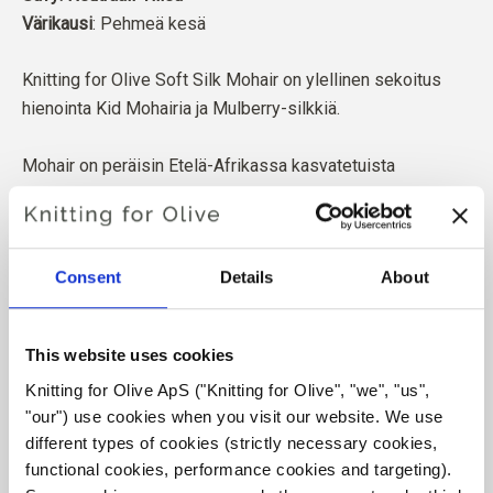
Värikausi
: Pehmeä kesä
Knitting for Olive Soft Silk Mohair on ylellinen sekoitus
hienointa Kid Mohairia ja Mulberry-silkkiä.
Mohair on peräisin Etelä-Afrikassa kasvatetuista
angoravuohista, ja myös lanka valmistetaan paikallisesti.
Lankamme ovat jäljitettävissä yksittäisille tiloille, mikä
tarkoittaa, että tiedämme tarkalleen, miltä tiloilta, miltä
Consent
Details
About
viljelijöiltä ja miltä vuohilta villamme on peräisin.
Kaikki mohair on sertifioitu riippumattomasti vastuullisen
This website uses cookies
mohair-standardin (RMS) mukaisesti, jonka on sertifioinut
Knitting for Olive ApS ("Knitting for Olive", "we", "us", 
Control Union,
CU 1276494.
"our") use cookies when you visit our website. We use 
different types of cookies (strictly necessary cookies, 
Lanka tuotetaan eläinten hyvinvointia kunnioittaen ja
functional cookies, performance cookies and targeting). 
sosiaalisesti vastuullisesti. Kehräämömme noudattaa