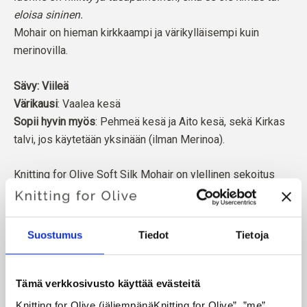
eloisa sininen.
Mohair on hieman kirkkaampi ja värikylläisempi kuin
merinovilla.
Sävy: Viileä
Värikausi
: Vaalea kesä
Sopii hyvin myös
: Pehmeä kesä ja Aito kesä, sekä Kirkas
talvi, jos käytetään yksinään (ilman Merinoa).
Knitting for Olive Soft Silk Mohair on ylellinen sekoitus
hienointa Kid Mohairia ja Mulberry-silkkiä.
Mohair on peräisin Etelä-Afrikassa kasvatetuista
Suostumus
Tiedot
Tietoja
angoravuohista, ja myös lanka valmistetaan paikallisesti.
Lankamme ovat jäljitettävissä yksittäisille tiloille, mikä
tarkoittaa, että tiedämme tarkalleen, miltä tiloilta, miltä
Tämä verkkosivusto käyttää evästeitä
viljelijöiltä ja miltä vuohilta villamme on peräisin.
Knitting for Olive (jäljempänäKnitting for Olive”, ”me”, 