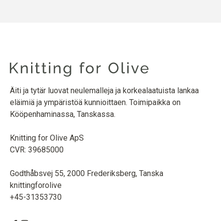
Äiti ja tytär luovat neulemalleja ja korkealaatuista lankaa
eläimiä ja ympäristöä kunnioittaen. Toimipaikka on
Kööpenhaminassa, Tanskassa.
Knitting for Olive ApS
CVR: 39685000
Godthåbsvej 55, 2000 Frederiksberg, Tanska
knittingforolive
+45-31353730