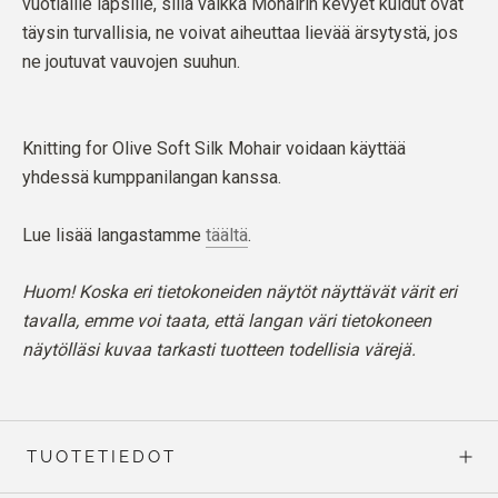
vuotiaille lapsille, sillä vaikka Mohairin kevyet kuidut ovat
täysin turvallisia, ne voivat aiheuttaa lievää ärsytystä, jos
ne joutuvat vauvojen suuhun.
Knitting for Olive Soft Silk Mohair voidaan käyttää
yhdessä kumppanilangan kanssa.
Lue lisää langastamme
täältä
.
Huom! Koska eri tietokoneiden näytöt näyttävät värit eri
tavalla, emme voi taata, että langan väri tietokoneen
näytölläsi kuvaa tarkasti tuotteen todellisia värejä.
TUOTETIEDOT