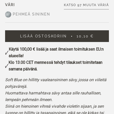
VÄRI
KATSO 97 MUUTA VÄRIÄ
PEHMEÄ SININEN
LISÄÄ OSTOSKORIIN
10,10 €
Käytä
100,00 €
lisää ja saat ilmaisen toimituksen EU:n
alueella!
Klo 13.00 CET mennessä tehdyt tilaukset toimitetaan
samana päivänä.
Soft Blue on hillitty vaaleansininen sävy, jossa on viileitä
pohjavärejä.
Huomattava harmahtava sävy antaa sille rauhallisen,
lempeän pehmeän ilmeen.
Siinä on hienoinen vihreä vivahde violetin sijaan, ja sen
luonne on hillitty ja tasapainoinen, eikä se ole kirkas tai