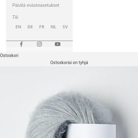
kanssa
Päivitä evästeasetukset
Tili
EN
DE
FR
NL
SV
NB
FI
Ostoskori
Ostoskorisi on tyhjä