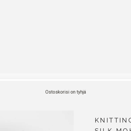
Ostoskorisi on tyhjä
KNITTIN
SILK MO