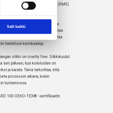
iman Responsible Mohair Standard (RMS)
sesti,
CU 1276494.
äinten hyvinvointia kunnioittaen ja
Salli kaikki
stuullisesti. Kehräämömme noudattaa
 ja ympäristöstandardeja ja valmistaa
ole haitallisia kemikaaleja.
langan silkki on cruelty free. Silkkikuidut
ta sen jälkeen, kun koteloiden on
ksi ja karata. Tämä tarkoittaa, että
apeta prosessin aikana, kuten
kin tuotannossa.
D 100 OEKO-TEX® -sertifikaatin