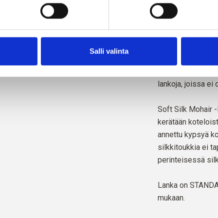
Unionin sertifio
-standardin mukai
Lanka tuotetaan el
Salli valinta
sosiaalisesti va
eettisiä, teknisiä
lankoja, joissa ei 
Soft Silk Mohair -
kerätään kotelois
annettu kypsyä koi
silkkitoukkia ei t
perinteisessä sil
Lanka on
STANDAR
mukaan.