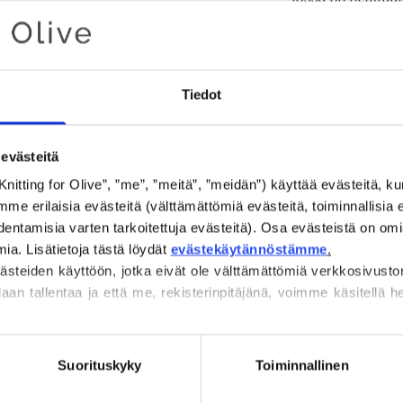
Se on pikemminki
sitruksinen kelta
Buttercup on kla
hillitympi kuin k
Tiedot
Sävy
: Neutraali
evästeitä
Värityyppi
: Tumma
Sopii hyvin myös
Knitting for Olive”, ”me”, ”meitä”, ”meidän”) käyttää evästeitä, kun 
 erilaisia evästeitä (välttämättömiä evästeitä, toiminnallisia ev
kevät
entamisia varten tarkoitettuja evästeitä). Osa evästeistä on omi
a. Lisätietoja tästä löydät 
evästekäytännöstämme
.
Mohair on peräisi
steiden käyttöön, jotka eivät ole välttämättömiä verkkosivusto
angoravuohista, ja
daan tallentaa ja että me, rekisterinpitäjänä, voimme käsitellä henk
Lankamme ovat jälji
tarkoittaa, että ti
 suostumuksesi milloin tahansa 
evästekäytäntömme
, josta l
viljelijöiltä ja mi
.
Suorituskyky
Toiminnallinen
Kaikki mohairimme