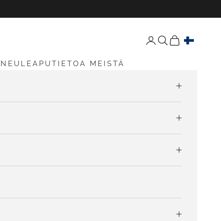
Avaa tili -sivu
Avaa haku
Avaa ostoskori
S
NEULEAPU
TIETOA MEISTÄ