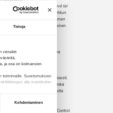
n pehmeä, voinen sävy kuin terävä tai
inen, mikä antaa sille lempeän hehkun.
ssisin keltaisemme, vaikkakin hieman
lassisen LEGO-palikan kirkas keltainen.
Tietoja
 talvi
: Kirkas talvi, Kirkas kevät ja Vaalea
vierailet 
ästeitä, 
a, ja osa on kolmansien 
n Etelä-Afrikassa kasvatetuista
n toiminnalle. Suostumuksesi 
 myös lanka valmistetaan paikallisesti.
ilötietojasi alla mainittuihin 
tettävissä yksittäisille tiloille, mikä
edämme tarkalleen, miltä tiloilta, miltä
öydät myös tietoa evästeiden 
ltä vuohilta villamme on peräisin.
Kohdentaminen
 on riippumattomasti sertifioitu Control