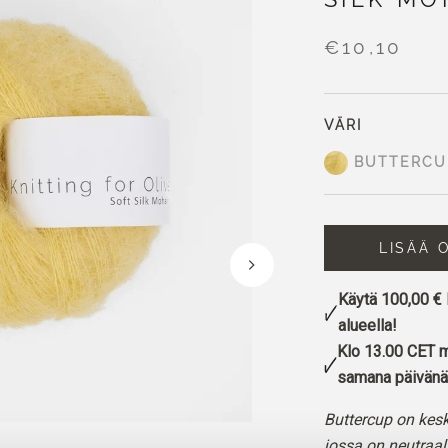
€10,10
VÄRI
BUTTERCU
LISÄÄ 
Käytä
100,00 €
alueella!
Klo 13.00 CET m
samana päivänä
Buttercup on kesk
jossa on neutraal