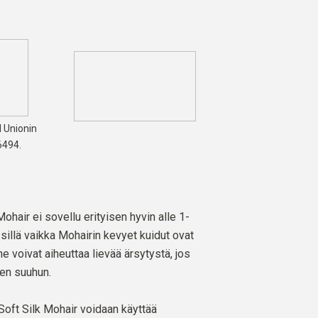
 Unionin
6494.
hair ei sovellu erityisen hyvin alle 1-
, sillä vaikka Mohairin kevyet kuidut ovat
 ne voivat aiheuttaa lievää ärsytystä, jos
jen suuhun.
 Soft Silk Mohair voidaan käyttää