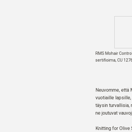
RMS Mohair Control
sertifioima,
CU 127
Neuvomme, että Mo
vuotiaille lapsille
täysin turvallisia,
ne joutuvat vauvo
Knitting for Olive