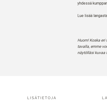
yhdessä kumppan
Lue lisää langa
Huom! Koska eri t
tavalla, emme voi
näytölläsi kuvaa t
LISÄTIETOJA
L