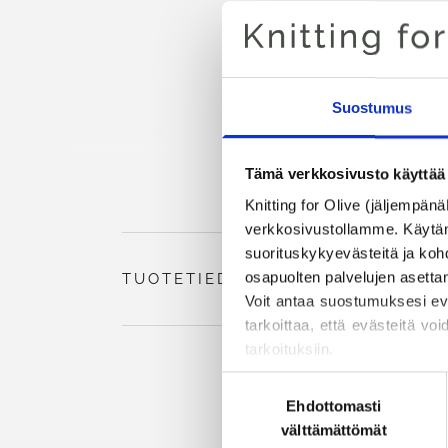
Suostumus
Tämä verkkosivusto käyttää 
Knitting for Olive (jäljempänä
verkkosivustollamme. Käytämme
suorituskykyevästeitä ja kohd
osapuolten palvelujen asettami
TUOTETIEDOT
Voit antaa suostumuksesi evä
tarkoittaa, että evästeitä voi
tarkoituksiin.
Voit muuttaa tai peruuttaa
Suostumuksen
estämisestä ja poistamisesta
Ehdottomasti
valinta
välttämättömät