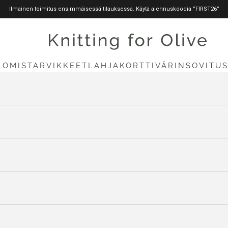
Ilmainen toimitus ensimmäisessä tilauksessa. Käytä alennuskoodia ”FIRST26”
knittingforolive.com
LOMISTARVIKKEET
LAHJAKORTTI
VÄRINSOVITU