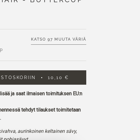
KATSO 97 MUUTA VÄRIÄ
P
OSTOSKORIIN
10,10 €
lisää ja saat ilmaisen toimituksen EU:n
ennessä tehdyt tilaukset toimitetaan
.
ivahva, aurinkoinen keltainen sävy,
it pohjasävyt.