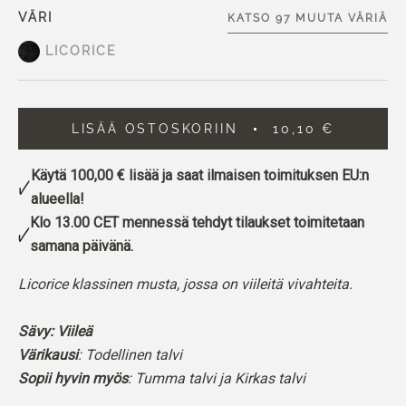
VÄRI
KATSO 97 MUUTA VÄRIÄ
LICORICE
LISÄÄ OSTOSKORIIN
10,10 €
Käytä
100,00 €
lisää ja saat ilmaisen toimituksen EU:n
alueella!
Klo 13.00 CET mennessä tehdyt tilaukset toimitetaan
samana päivänä.
Licorice klassinen musta, jossa on viileitä vivahteita.
Sävy: Viileä
Värikausi
: Todellinen talvi
Sopii hyvin myös
: Tumma talvi ja Kirkas talvi