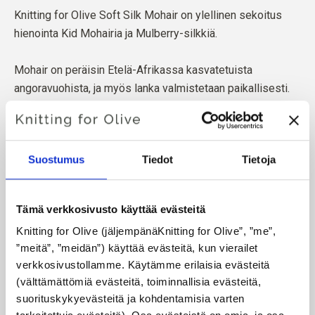
Knitting for Olive Soft Silk Mohair on ylellinen sekoitus
hienointa Kid Mohairia ja Mulberry-silkkiä.
Mohair on peräisin Etelä-Afrikassa kasvatetuista
angoravuohista, ja myös lanka valmistetaan paikallisesti.
Lankamme ovat jäljitettävissä yksittäisille tiloille, mikä
tarkoittaa, että tiedämme tarkalleen, miltä tiloilta, miltä
viljelijöiltä ja miltä vuohilta villamme on peräisin.
Suostumus
Tiedot
Tietoja
Kaikki mohair on sertifioitu riippumattomasti vastuullisen
mohair-standardin (RMS) mukaisesti, jonka on sertifioinut
Tämä verkkosivusto käyttää evästeitä
Control Union,
CU 1276494.
Knitting for Olive (jäljempänäKnitting for Olive”, ”me”, 
”meitä”, ”meidän”) käyttää evästeitä, kun vierailet 
Lanka tuotetaan eläinten hyvinvointia kunnioittaen ja
verkkosivustollamme. Käytämme erilaisia evästeitä 
sosiaalisesti vastuullisesti. Kehräämömme noudattaa
(välttämättömiä evästeitä, toiminnallisia evästeitä, 
eettisiä, teknisiä ja ympäristöstandardeja ja valmistaa
suorituskykyevästeitä ja kohdentamisia varten 
lankoja, joissa ei ole haitallisia kemikaaleja.