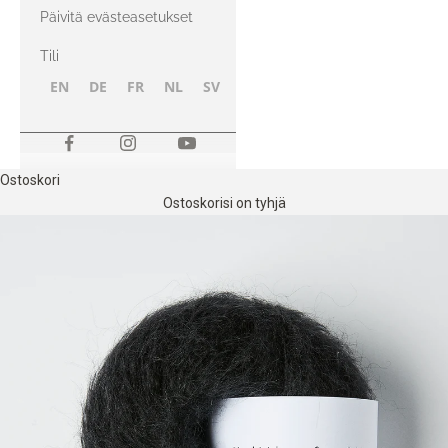
kanssa
Päivitä evästeasetukset
Tili
EN
DE
FR
NL
SV
NB
FI
Ostoskori
Ostoskorisi on tyhjä