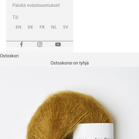
kanssa
Päivitä evästeasetukset
Tili
EN
DE
FR
NL
SV
NB
FI
Ostoskori
Ostoskorisi on tyhjä