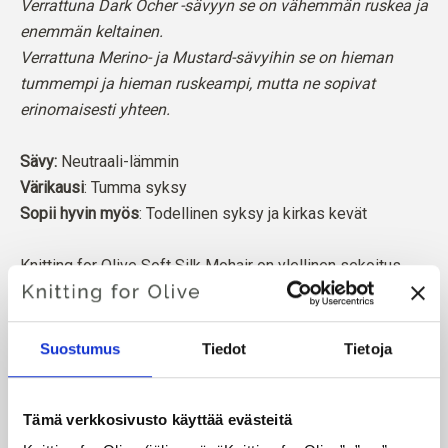
Verrattuna Dark Ocher -sävyyn se on vähemmän ruskea ja
enemmän keltainen.
Verrattuna Merino- ja Mustard-sävyihin se on hieman
tummempi ja hieman ruskeampi, mutta ne sopivat
erinomaisesti yhteen.
Sävy:
Neutraali-lämmin
Värikausi
: Tumma syksy
Sopii hyvin myös
: Todellinen syksy ja kirkas kevät
Knitting for Olive Soft Silk Mohair on ylellinen sekoitus
hienointa Kid Mohairia ja Mulberry-silkkiä.
Mohair on peräisin Etelä-Afrikassa kasvatetuista
Suostumus
Tiedot
Tietoja
angoravuohista, ja myös lanka valmistetaan paikallisesti.
Lankamme ovat jäljitettävissä yksittäisille tiloille, mikä
Tämä verkkosivusto käyttää evästeitä
tarkoittaa, että tiedämme tarkalleen, miltä tiloilta, miltä
viljelijöiltä ja miltä vuohilta villamme on peräisin.