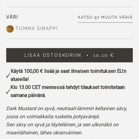
VÄRI
KATSO 97 MUUTA VÄRIÄ
TUMMA SINAPPI
LISÄÄ OSTOSKORIIN
10,10 €
Käytä
100,00 €
lisää ja saat ilmaisen toimituksen EU:n
alueella!
Klo 13.00 CET mennessä tehdyt tilaukset toimitetaan
samana päivänä.
Dark Mustard on syvä, neutraali-lämmin keltainen sävy,
jossa on voimakkaita ruskeita pohjavärejä.
Sen sävy on syvä ja täyteläinen, ja sen ulkonäkö on
maanläheinen, lähes okranvärinen.