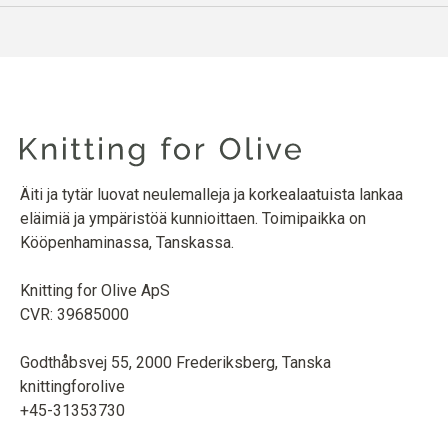
Äiti ja tytär luovat neulemalleja ja korkealaatuista lankaa
eläimiä ja ympäristöä kunnioittaen. Toimipaikka on
Kööpenhaminassa, Tanskassa.
Knitting for Olive ApS
CVR: 39685000
Godthåbsvej 55, 2000 Frederiksberg, Tanska
knittingforolive
+45-31353730