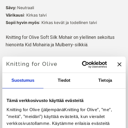
Sävy:
Neutraali
Värikausi
: Kirkas talvi
Sopii hyvin myös
: Kirkas kevät ja todellinen talvi
Knitting for Olive Soft Silk Mohair on ylellinen sekoitus
hienointa Kid Mohairia ja Mulberry-silkkiä.
Mohair on peräisin Etelä-Afrikassa kasvatetuista
angoravuohista, ja myös lanka valmistetaan paikallisesti.
Lankamme ovat jäljitettävissä yksittäisille tiloille, mikä
Suostumus
Tiedot
Tietoja
tarkoittaa, että tiedämme tarkalleen, miltä tiloilta, miltä
viljelijöiltä ja miltä vuohilta villamme on peräisin.
Tämä verkkosivusto käyttää evästeitä
Kaikki mohair on sertifioitu riippumattomasti vastuullisen
Knitting for Olive (jäljempänäKnitting for Olive”, ”me”, 
mohair-standardin (RMS) mukaisesti, jonka on sertifioinut
”meitä”, ”meidän”) käyttää evästeitä, kun vierailet 
Control Union,
CU 1276494.
verkkosivustollamme. Käytämme erilaisia evästeitä 