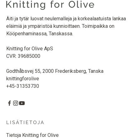
Äiti ja tytär luovat neulemalleja ja korkealaatuista lankaa
eläimiä ja ympäristöä kunnioittaen. Toimipaikka on
Kööpenhaminassa, Tanskassa.
Knitting for Olive ApS
CVR: 39685000
Godthåbsvej 55, 2000 Frederiksberg, Tanska
knittingforolive
+45-31353730
LISÄTIETOJA
Tietoja Knitting for Olive