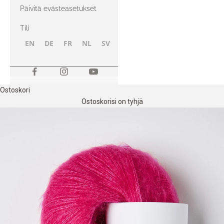
kanssa
Päivitä evästeasetukset
Tili
EN
DE
FR
NL
SV
NB
FI
Ostoskori
Ostoskorisi on tyhjä