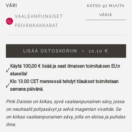
VÄRI
KATSO 97 MUUTA
VÄRIÄ
VAALEANPUNAISET
PÄIVÄNKAKKARAT
LISÄÄ OSTOSKORIIN
10,10 €
Käytä
100,00 €
lisää ja saat ilmaisen toimituksen EU:n
alueella!
Klo 13.00 CET mennessä tehdyt tilaukset toimitetaan
samana päivänä.
Pink Daisies on kirkas, syvä vaaleanpunainen sävy, jossa
on neutraalit pohjasävyt ja selvä magentan vivahde. Se
on kirkas vaaleanpunainen sävy, jolla on eloisa ja puhdas
ilme.