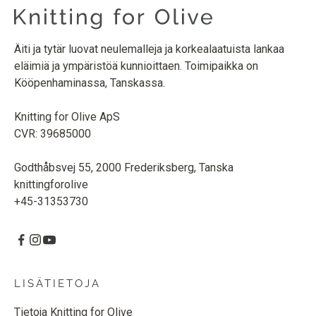
Äiti ja tytär luovat neulemalleja ja korkealaatuista lankaa
eläimiä ja ympäristöä kunnioittaen. Toimipaikka on
Kööpenhaminassa, Tanskassa.
Knitting for Olive ApS
CVR: 39685000
Godthåbsvej 55, 2000 Frederiksberg, Tanska
knittingforolive
+45-31353730
LISÄTIETOJA
Tietoja Knitting for Olive