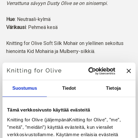
Verrattuna sävyyn Dusty Olive se on sinisempi.
Hue
: Neutraali-kylmä
Värikausi
: Pehmeä kesä
Knitting for Olive Soft Silk Mohair on ylellinen sekoitus
hienointa Kid Mohairia ja Mulberry-silkkiä.
Mohair on peräisin Etelä-Afrikassa kasvatetuista
angoravuohista, ja myös lanka valmistetaan paikallisesti.
Lankamme ovat jäljitettävissä yksittäisille tiloille, mikä
Suostumus
Tiedot
Tietoja
tarkoittaa, että tiedämme tarkalleen, miltä tiloilta, miltä
viljelijöiltä ja miltä vuohilta villamme on peräisin.
Tämä verkkosivusto käyttää evästeitä
Kaikki mohair on sertifioitu riippumattomasti vastuullisen
Knitting for Olive (jäljempänäKnitting for Olive”, ”me”, 
mohair-standardin (RMS) mukaisesti, jonka on sertifioinut
”meitä”, ”meidän”) käyttää evästeitä, kun vierailet 
Control Union,
CU 1276494.
verkkosivustollamme. Käytämme erilaisia evästeitä 