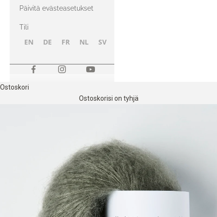
kanssa
Päivitä evästeasetukset
Tili
EN
DE
FR
NL
SV
NB
FI
Ostoskori
Ostoskorisi on tyhjä