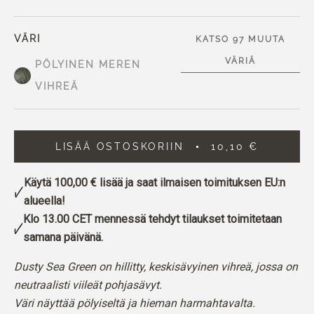
VÄRI
KATSO 97 MUUTA
VÄRIÄ
PÖLYINEN MEREN
VIHREÄ
LISÄÄ OSTOSKORIIN
10,10 €
Käytä
100,00 €
lisää ja saat ilmaisen toimituksen EU:n
alueella!
Klo 13.00 CET mennessä tehdyt tilaukset toimitetaan
samana päivänä.
Dusty Sea Green on hillitty, keskisävyinen vihreä, jossa on
neutraalisti viileät pohjasävyt.
Väri näyttää pölyiseltä ja hieman harmahtavalta.