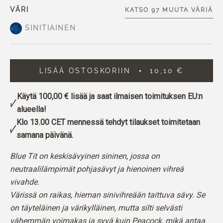
VÄRI
KATSO 97 MUUTA VÄRIÄ
SINITIAINEN
LISÄÄ OSTOSKORIIN
10,10 €
Käytä
100,00 €
lisää ja saat ilmaisen toimituksen EU:n
alueella!
Klo 13.00 CET mennessä tehdyt tilaukset toimitetaan
samana päivänä.
Blue Tit on keskisävyinen sininen, jossa on
neutraalilämpimät pohjasävyt ja hienoinen vihreä
vivahde.
Värissä on raikas, hieman sinivihreään taittuva sävy. Se
on täyteläinen ja värikylläinen, mutta silti selvästi
vähemmän voimakas ja syvä kuin Peacock, mikä antaa