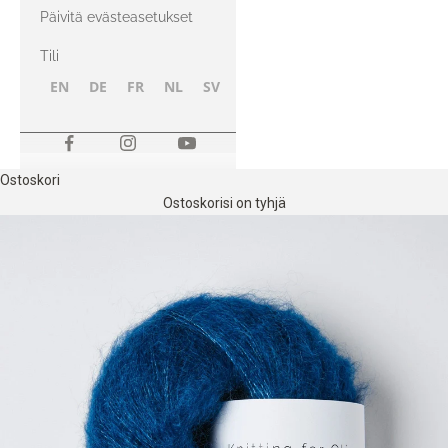
kanssa
Päivitä evästeasetukset
Tili
EN
DE
FR
NL
SV
NB
FI
Ostoskori
Ostoskorisi on tyhjä