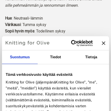
sille pehmeämmän ja rennomman ilmeen.
Hue
: Neutraali-lämmin
Värikausi
: Tumma syksy
Sopii hyvin myös
: Todellinen syksy
Knitting for Olive Soft Silk Mohair on ylellinen sekoitus
hienointa Kid Mohairia ja Mulberry-silkkiä.
Suostumus
Tiedot
Tietoja
Mohair on peräisin Etelä-Afrikassa kasvatetuista
angoravuohista, ja myös lanka valmistetaan paikallisesti.
Tämä verkkosivusto käyttää evästeitä
Lankamme ovat jäljitettävissä yksittäisille tiloille, mikä
Knitting for Olive (jäljempänäKnitting for Olive”, ”me”, 
tarkoittaa, että tiedämme tarkalleen, miltä tiloilta, miltä
”meitä”, ”meidän”) käyttää evästeitä, kun vierailet 
viljelijöiltä ja miltä vuohilta villamme on peräisin.
verkkosivustollamme. Käytämme erilaisia evästeitä 
(välttämättömiä evästeitä, toiminnallisia evästeitä, 
Kaikki mohair on sertifioitu riippumattomasti vastuullisen
suorituskykyevästeitä ja kohdentamisia varten 
mohair-standardin (RMS) mukaisesti, jonka on sertifioinut