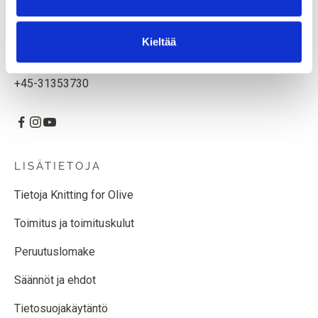
CVR: 39685000
Kieltää
Godthåbsvej 55, 2000 Frederiksberg, Tanska
knittingforolive
+45-31353730
LISÄTIETOJA
Tietoja Knitting for Olive
Toimitus ja toimituskulut
Peruutuslomake
Säännöt ja ehdot
Tietosuojakäytäntö