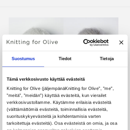
Suostumus
Tiedot
Tietoja
Tämä verkkosivusto käyttää evästeitä
KNITTING FOR OLIVE
KNITTING FOR OLIVE
SOFT SILK MOHAIR -
SOFT SILK MOHAIR -
Knitting for Olive (jäljempänäKnitting for Olive”, ”me”, 
PEARL GRAY
RAINY DAY
”meitä”, ”meidän”) käyttää evästeitä, kun vierailet 
SALE PRICE
SALE PRICE
€10,10
€10,10
verkkosivustollamme. Käytämme erilaisia evästeitä 
(välttämättömiä evästeitä, toiminnallisia evästeitä, 
suorituskykyevästeitä ja kohdentamisia varten 
tarkoitettuja evästeitä). Osa evästeistä on omia, ja osa 