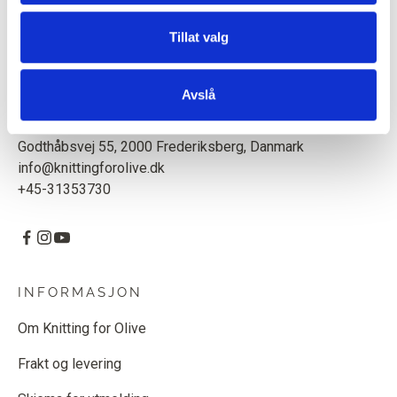
kvalitet med respekt for dyr og miljø. Med base i
Tillat valg
København, Danmark.
Knitting for Olive ApS
Avslå
CVR: 39685000
Godthåbsvej 55, 2000 Frederiksberg, Danmark
info@knittingforolive.dk
+45-31353730
INFORMASJON
Om Knitting for Olive
Frakt og levering