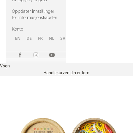
Oppdater innstillinger
for informasjonskapsler
Konto
EN
DE
FR
NL
SV
NB
FI
Vogn
Handlekurven din er tom