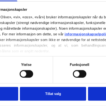
karakter og en del
ormasjonskapsler
dempet eller myk 
or Olive», «vi», «oss», «vår») bruker informasjonskapsler når du b
nskapsler (strengt nødvendige informasjonskapsler, funksjonelle 
Fargetone
: Kjølig
g målrettede informasjonskapsler). Noen informasjonskapsler e
Fargesesong
: Ly
r. For mer informasjon om dette, se vår 
informasjonskapselpol
Passer også godt 
ker informasjonskapsler som ikke er nødvendige for at nettstede
seres informasjonskapsler, og at vi, som behandlingsans
Knitting for Oliv
målene som er angitt nedenfor.
merinoull. Garnet 
ller trekke tilbake ditt samtykke via vår 
retningslinjer for 
et mykt og deilig g
vordan du blokkerer og sletter informasjonskapsler.
Ytelse
Funksjonell
merino.
Merinoullen vår k
Zealand, der mule
direkte tilbake t
Tillat valg
måten vet vi nøya
hvilke sauer som h