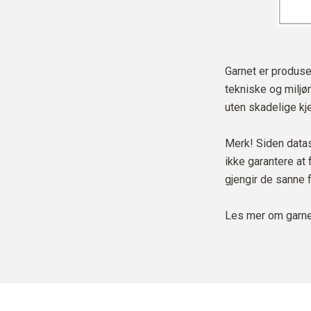
Garnet er produsert
tekniske og miljø
uten skadelige kje
Merk! Siden datask
ikke garantere at
gjengir de sanne 
Les mer om garne