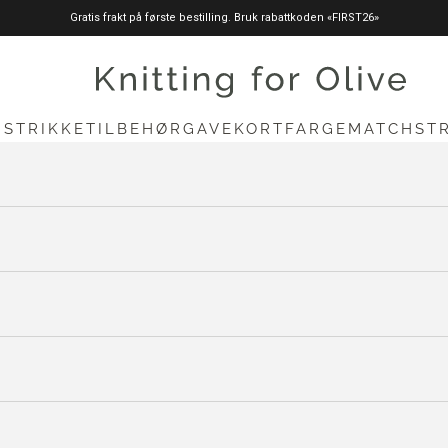
Gratis frakt på første bestilling. Bruk rabattkoden «FIRST26»
knittingforolive.com
N
STRIKKETILBEHØR
GAVEKORT
FARGEMATCH
ST