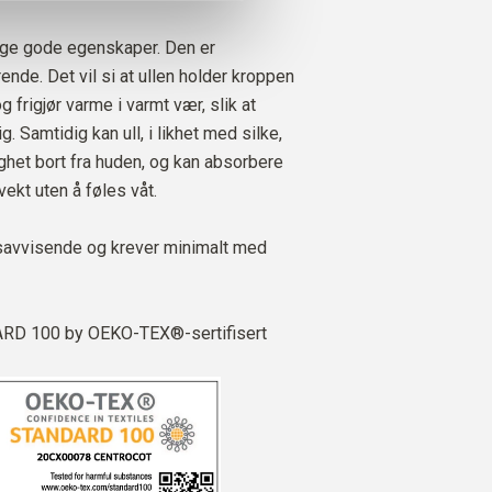
nge gode egenskaper. Den er
nde. Det vil si at ullen holder kroppen
g frigjør varme i varmt vær, slik at
g. Samtidig kan ull, i likhet med silke,
ighet bort fra huden, og kan absorbere
ekt uten å føles våt.
savvisende og krever minimalt med
D 100 by OEKO-TEX®-sertifisert