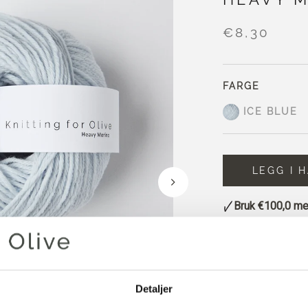
€8,30
FARGE
ICE BLUE
LEGG I 
Bruk
€100,0
mer
Bestillinger som
sendes samme
Ice Blue en svært 
friskt uttrykk.
Detaljer
Fargen fremstår s