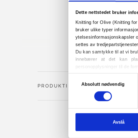
Dette nettstedet bruker inf
Knitting for Olive (Knitting f
bruker ulike typer informasjo
ytelsesinformasjonskapsler o
settes av tredjepartstjeneste
Du kan samtykke til at vi bru
innebærer at det kan plas
personopplysninger til de for
Du kan når som helst endre e
Valg
også finner informasjon om h
Absolutt nødvendig
av
PRODUKTINFORMASJON
samtykke
Avslå