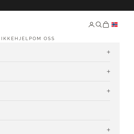
Åpne konto-siden
Åpne søk
Åpen vogn
RIKKEHJELP
OM OSS