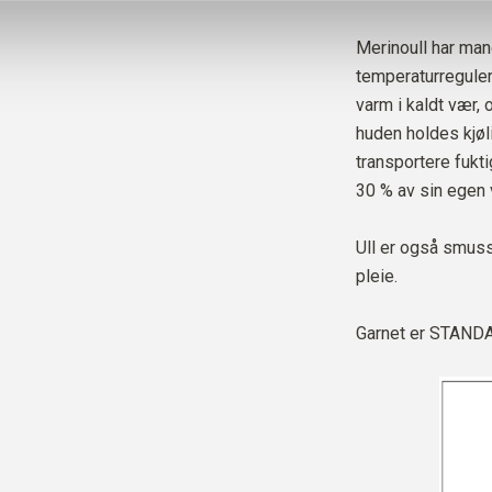
Merinoull har ma
temperaturregulere
varm i kaldt vær, o
huden holdes kjøli
transportere fukt
30 % av sin egen v
Ull er også smus
pleie.
Garnet er
STANDAR