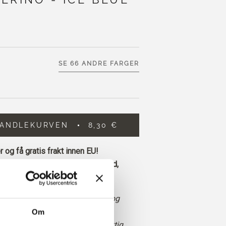
SE 66 ANDRE FARGER
HANDLEKURVEN
8,30 €
 og få gratis frakt innen EU!
 legges inn før kl. 13.00 norsk tid,
 dag
lys, kjølig blåfarge med et klart og
Om
om frisk og ren, med en lys, isaktig