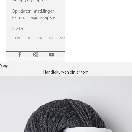
Oppdater innstillinger
for informasjonskapsler
Konto
EN
DE
FR
NL
SV
NB
FI
Vogn
Handlekurven din er tom