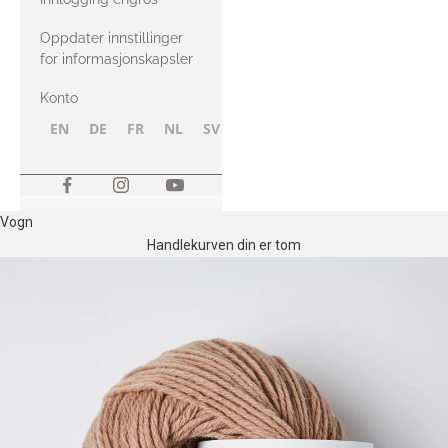
Oppdater innstillinger
for informasjonskapsler
Konto
EN
DE
FR
NL
SV
NB
FI
Vogn
Handlekurven din er tom