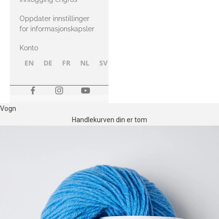
Oppdater innstillinger
for informasjonskapsler
Konto
EN
DE
FR
NL
SV
NB
FI
Vogn
Handlekurven din er tom