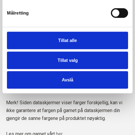
informasjonskapsler
, hvor du også finner informasjon 
Målretting
om hvordan du blokkerer og sletter informasjonskapsler.
Tillat alle
Tillat valg
Garnet er produsert i Italia. Vårt spinneri følger etiske,
tekniske og miljømessige standarder, og skaper garn uten
Avslå
skadelige kjemikalier.
Merk! Siden dataskjermer viser farger forskjellig, kan vi
ikke garantere at fargen på garnet på dataskjermen din
gjengir de sanne fargene på produktet nøyaktig.
Les mer om garnet vårt
her