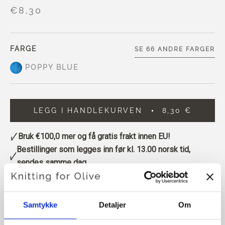
€8,30
FARGE
SE 66 ANDRE FARGER
POPPY BLUE
LEGG I HANDLEKURVEN
8,30 €
Bruk
€100,0
mer og få gratis frakt innen EU!
Bestillinger som legges inn før kl. 13.00 norsk tid,
sendes samme dag
Knitting for Olive Heavy Merino består av 100 % merinoull.
Garnet har en vakker og naturlig struktur. Det er et mykt og
Samtykke
Detaljer
Om
deilig garn, litt mindre fint enn vår tynne merino.