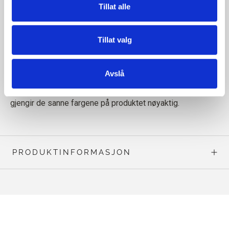
Tillat alle
Tillat valg
Les mer om garnet vårt
her
Avslå
Merk! Siden dataskjermer viser farger forskjellig, kan vi
ikke garantere at fargen på garnet på dataskjermen din
gjengir de sanne fargene på produktet nøyaktig.
PRODUKTINFORMASJON