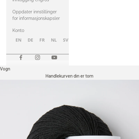
Oppdater innstillinger
for informasjonskapsler
Konto
EN
DE
FR
NL
SV
NB
FI
Vogn
Handlekurven din er tom