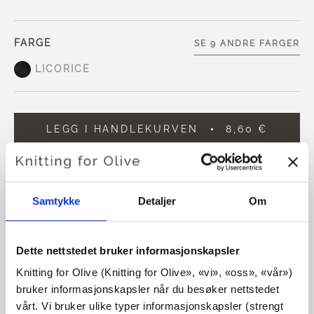
FARGE
SE 9 ANDRE FARGER
LICORICE
LEGG I HANDLEKURVEN
8,60 €
Bruk
€100,0
mer og få gratis frakt innen EU!
Bestillinger som legges inn før kl. 13.00 norsk tid,
Samtykke
Detaljer
Om
sendes samme dag
Vår No Waste Wool er laget av resirkulert ull og 50 %
ekstra fin merinoull.
Dette nettstedet bruker informasjonskapsler
Knitting for Olive (Knitting for Olive», «vi», «oss», «vår») 
Garnet er sporbart og mulesingfrei.
bruker informasjonskapsler når du besøker nettstedet 
vårt. Vi bruker ulike typer informasjonskapsler (strengt 