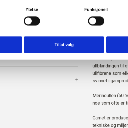
ller trekke tilbake ditt samtykke via vår 
retningslinjer for 
Garnet er sporbar
vordan du blokkerer og sletter informasjonskapsler.
Ytelse
Funksjonell
Garnet er veldig m
tekstur.
Den resirkulerte u
Tillat valg
av andre ullgarne
ullfibrene, bland
ullblandingen til 
ullfibrene som elle
svinnet i garnpro
Merinoullen (50 %) 
noe som ofte er ti
Garnet er produsert
tekniske og miljø