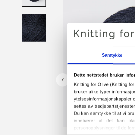
Samtykke
Dette nettstedet bruker inf
Knitting for Olive (Knitting f
bruker ulike typer informasjo
ytelsesinformasjonskapsler o
settes av tredjepartstjeneste
Du kan samtykke til at vi bru
innebærer at det kan plas
personopplysninger til de for