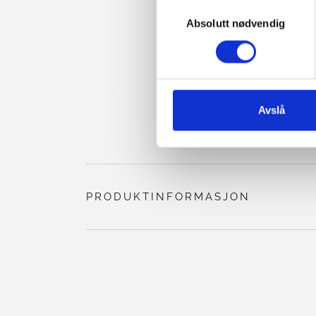
Du kan når som helst endre e
Valg
også finner informasjon om h
Absolutt nødvendig
av
samtykke
Avslå
PRODUKTINFORMASJON