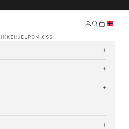
Åpne konto-siden
Åpne søk
Åpen vogn
RIKKEHJELP
OM OSS