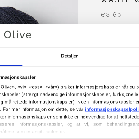
€8,60
FARGE
MØRK MAR
Detaljer
LEGG I 
ormasjonskapsler
or Olive», «vi», «oss», «vår») bruker informasjonskapsler når du b
Bruk
€100,0
mer
nskapsler (strengt nødvendige informasjonskapsler, funksjonelle 
Bestillinger som
g målrettede informasjonskapsler). Noen informasjonskapsler e
sendes samme
r. For mer informasjon om dette, se vår 
informasjonskapselpol
ker informasjonskapsler som ikke er nødvendige for at nettstede
Vår No Waste Wool
seres informasjonskapsler, og at vi, som behandlingsans
% ekstra fin merin
målene som er angitt nedenfor.