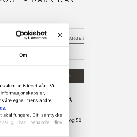
SE 9 ANDRE FARGER
INEBLÅ
Om
HANDLEKURVEN
8,60 €
esøker nettstedet vårt. Vi 
 og få gratis frakt innen EU!
informasjonskapsler, 
 legges inn før kl. 13.00 norsk tid,
r våre egne, mens andre 
 dag
icy
.
t skal fungere. Ditt samtykke 
 er laget av 50 % resirkulert ull og 50
varlig, kan behandle dine 
oull.