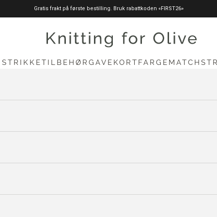
Gratis frakt på første bestilling. Bruk rabattkoden «FIRST26»
knittingforolive.com
N
STRIKKETILBEHØR
GAVEKORT
FARGEMATCH
ST