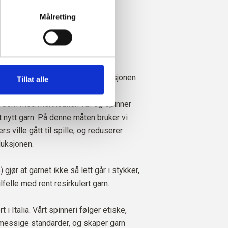
informasjonskapsler
, hvor du 
t og mulesingfrei.
Målretting
ykt og har en vakker og ullaktig
llen er et restprodukt fra produksjonen
Tillat alle
r. Vi samler inn de overskytende
er dem med merinoullen vår og spinner
et nytt garn. På denne måten bruker vi
rs ville gått til spille, og reduserer
duksjonen.
gjør at garnet ikke så lett går i stykker,
lfelle med rent resirkulert garn.
 i Italia. Vårt spinneri følger etiske,
messige standarder, og skaper garn