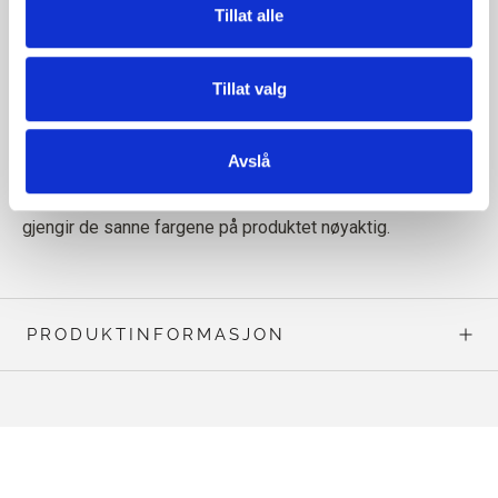
Tillat alle
Les mer om garnet vårt
her
Tillat valg
Avslå
Merk! Siden dataskjermer viser farger forskjellig, kan vi
ikke garantere at fargen på garnet på dataskjermen din
gjengir de sanne fargene på produktet nøyaktig.
PRODUKTINFORMASJON