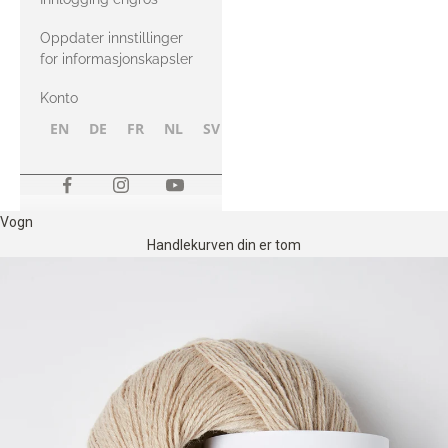
Oppdater innstillinger
for informasjonskapsler
Konto
EN
DE
FR
NL
SV
NB
FI
Vogn
Handlekurven din er tom