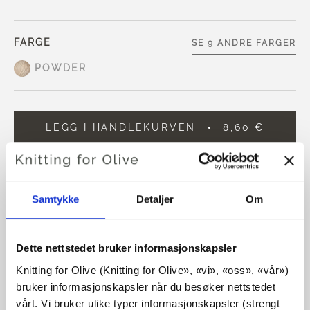
FARGE
SE 9 ANDRE FARGER
POWDER
LEGG I HANDLEKURVEN
8,60 €
Bruk
€100,0
mer og få gratis frakt innen EU!
Bestillinger som legges inn før kl. 13.00 norsk tid,
sendes samme dag
Samtykke
Detaljer
Om
Vår No Waste Wool er laget av 50 % resirkulert ull og 50 %
merinoull
Dette nettstedet bruker informasjonskapsler
Knitting for Olive (Knitting for Olive», «vi», «oss», «vår») 
Garnet er sporbart og mulesingfrei
bruker informasjonskapsler når du besøker nettstedet 
vårt. Vi bruker ulike typer informasjonskapsler (strengt 