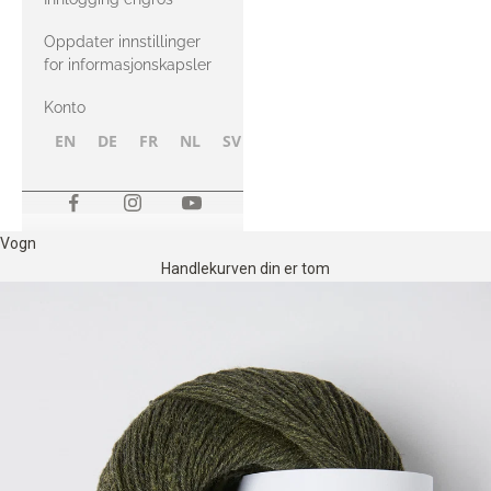
Oppdater innstillinger
for informasjonskapsler
Konto
EN
DE
FR
NL
SV
NB
FI
Vogn
Handlekurven din er tom