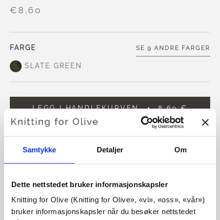
€8,60
FARGE
SE 9 ANDRE FARGER
SLATE GREEN
LEGG I HANDLEKURVEN
8,60 €
Bruk
€100,0
mer og få gratis frakt innen EU!
Bestillinger som legges inn før kl. 13.00 norsk tid,
Samtykke
Detaljer
Om
sendes samme dag
Vår No Waste Wool er laget av 50 % resirkulert ull og 50 %
Dette nettstedet bruker informasjonskapsler
ekstra fin merinoull.
Knitting for Olive (Knitting for Olive», «vi», «oss», «vår») 
bruker informasjonskapsler når du besøker nettstedet 
Garnet er sporbart og mulesingfrei.