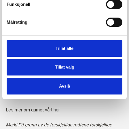
fikk lov til å utvikle seg til sommerfugler, slik at de kunne
Du kan når som helst endre eller trekke tilbake ditt 
Funksjonell
fullføre livssyklusen.
samtykke via vår 
retningslinjer for 
informasjonskapsler
, hvor du også finner informasjon 
Målretting
om hvordan du blokkerer og sletter informasjonskapsler.
Vårt spinneri følger etiske, tekniske og miljømessige
standarder og skaper garn uten skadelige kjemikalier.
Garnet er
STANDARD 100 by OEKO-TEX®-sertifisert
Tillat alle
Tillat valg
Avslå
Les mer om garnet vårt
her
Merk! På grunn av de forskjellige måtene forskjellige