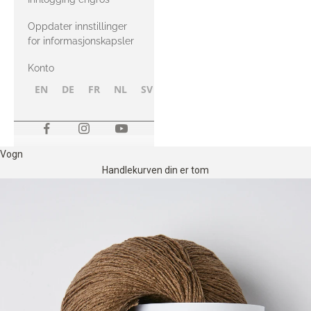
Oppdater innstillinger
for informasjonskapsler
Konto
EN
DE
FR
NL
SV
NB
FI
Vogn
Handlekurven din er tom