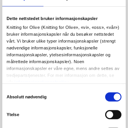
Fargetone:
Nøytral-varm
Fargesesong:
Myk høst
Passer også godt til:
Ekte høst
Dette nettstedet bruker informasjonskapsler
Knitting for Olive (Knitting for Olive», «vi», «oss», «vår») 
Knitting for Olive Pure Silk et mykt, eksklusivt garn av ren
bruker informasjonskapsler når du besøker nettstedet 
bourette-silke (råsilke) produsert av silkefibre hentet fra
vårt. Vi bruker ulike typer informasjonskapsler (strengt 
kokonger etter at puppene har fått modnes til
nødvendige informasjonskapsler, funksjonelle 
informasjonskapsler, ytelsesinformasjonskapsler og 
sommerfugler og flydd ut.
målrettede informasjonskapsler). Noen 
informasjonskapsler er våre egne, mens andre settes av 
Silke har omfattende varmeregulerende egenskaper og
tredjepartstjenester. For mer informasjon om dette, se 
kan derfor brukes i plagg hele året. Silke kan absorbere
vår 
informasjonskapselpolicy
.
opptil 30 % av sin egen vekt i fuktighet, samtidig som det
Du kan samtykke til at vi bruker informasjonskapsler 
Valg
føles tørt mot huden, noe som gjør det spesielt godt
som ikke er nødvendige for at nettstedet skal fungere. 
Absolutt nødvendig
av
egnet til sommerbruk. Samtidig har silke, i likhet med ull,
Ditt samtykke innebærer at det kan plasseres 
samtykke
isolerende egenskaper som holder på varmen i kaldt vær.
informasjonskapsler, og at vi, som behandlingsansvarlig, 
Ytelse
kan behandle dine personopplysninger til de formålene 
Den lille sommerfuglen på etiketten indikerer at puppene
som er angitt nedenfor.