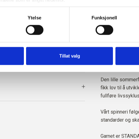
møll og sluppet ut
ller trekke tilbake ditt samtykke via vår 
retningslinjer for 
vordan du blokkerer og sletter informasjonskapsler.
Ytelse
Funksjonell
Silke har omfatt
kan derfor brukes 
opptil 30 % av si
føles tørt mot hu
egnet til sommerbr
Tillat valg
isolerende egensk
Den lille sommerf
fikk lov til å utvi
fullføre livssyklu
Vårt spinneri føl
standarder og ska
Garnet er
STANDAR