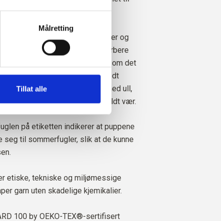
.
informasjonskapsler
, hvor du 
Målretting
ende varmeregulerende egenskaper og
i plagg hele året. Silke kan absorbere
n egen vekt i fuktighet, samtidig som det
den, noe som gjør det spesielt godt
uk. Samtidig har silke, i likhet med ull,
Tillat alle
aper som holder på varmen i kaldt vær.
uglen på etiketten indikerer at puppene
kle seg til sommerfugler, slik at de kunne
sen.
ger etiske, tekniske og miljømessige
per garn uten skadelige kjemikalier.
D 100 by OEKO-TEX®-sertifisert