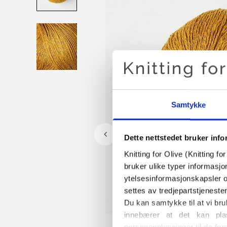
Samtykke
Dette nettstedet bruker inf
Knitting for Olive (Knitting f
bruker ulike typer informasjo
ytelsesinformasjonskapsler o
settes av tredjepartstjeneste
Du kan samtykke til at vi bru
innebærer at det kan plas
personopplysninger til de for