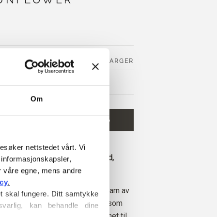
SE 43 ANDRE FARGER
Om
 HANDLEKURVEN
€9,80
 og få gratis frakt innen EU!
esøker nettstedet vårt. Vi 
 legges inn før kl. 13.00 norsk tid,
informasjonskapsler, 
 dag
r våre egne, mens andre 
icy
.
 Pure Silk er et mykt, eksklusivt garn av
t skal fungere. Ditt samtykke 
(råsilke) produsert av silkefibre som
varlig, kan behandle dine 
konger etter at puppene har modnet til