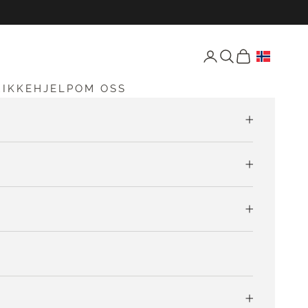
Åpne konto-siden
Åpne søk
Åpen vogn
RIKKEHJELP
OM OSS