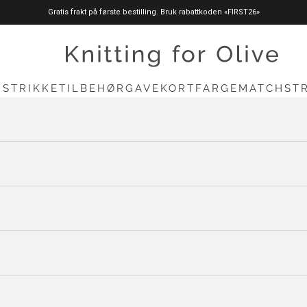
Gratis frakt på første bestilling. Bruk rabattkoden «FIRST26»
knittingforolive.com
N
STRIKKETILBEHØR
GAVEKORT
FARGEMATCH
ST