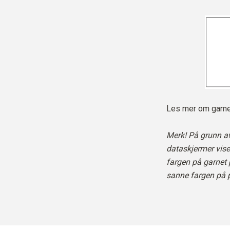
Les mer om garne
Merk! På grunn av
dataskjermer viser
fargen på garnet 
sanne fargen på 