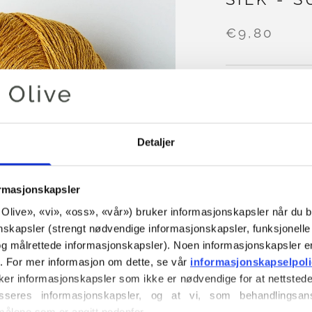
€9,80
FARGE
SOLSIKKE
Detaljer
LEGG I
ormasjonskapsler
Bruk
€100,0
mer
or Olive», «vi», «oss», «vår») bruker informasjonskapsler når du b
Bestillinger som
nskapsler (strengt nødvendige informasjonskapsler, funksjonelle 
sendes samme
g målrettede informasjonskapsler). Noen informasjonskapsler e
r. For mer informasjon om dette, se vår 
informasjonskapselpol
Knitting for Olive
ker informasjonskapsler som ikke er nødvendige for at nettstede
ren bourettesilke 
seres informasjonskapsler, og at vi, som behandlingsans
samles inn fra ko
målene som er angitt nedenfor.