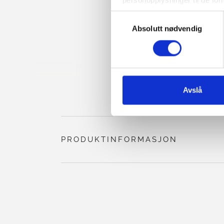
Du kan når som helst endre e
Valg
også finner informasjon om h
Absolutt nødvendig
av
samtykke
Avslå
PRODUKTINFORMASJON