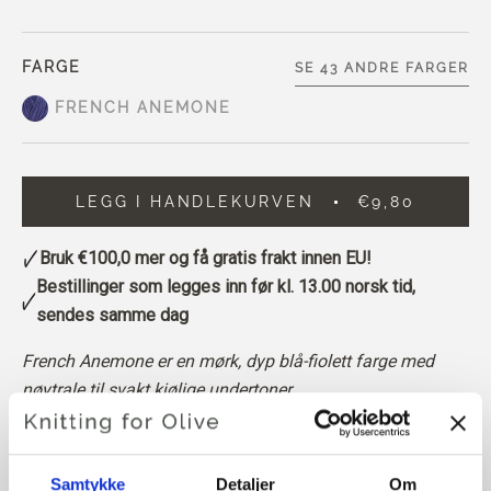
FARGE
SE 43 ANDRE FARGER
FRENCH ANEMONE
LEGG I HANDLEKURVEN
€9,80
Bruk
€100,0
mer og få gratis frakt innen EU!
Bestillinger som legges inn før kl. 13.00 norsk tid,
sendes samme dag
French Anemone
er en mørk, dyp blå-fiolett farge med
nøytrale til svakt kjølige undertoner.
Den har en tendens til å være mer indigo enn lilla, noe
som gir den en rolig, litt stemningsfull karakter som føles
dyp, elegant og tidløs.
Samtykke
Detaljer
Om