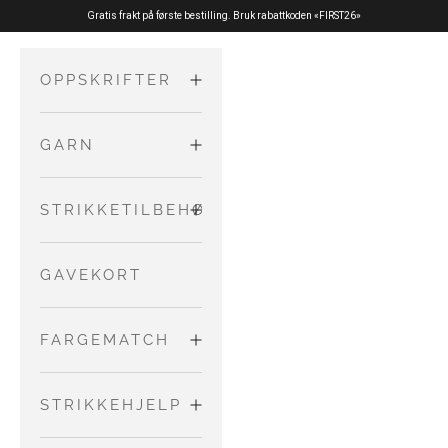
Hopp til innhold
Gratis frakt på første bestilling. Bruk rabattkoden «FIRST26»
OPPSKRIFTER
GARN
VOKSNE
Gensere og
MERINO
STRIKKETILBEHØR
BARN OG
cardigans
BABYER
Topper
PURE SILK
NÅLER OG
GAVEKORT
Kjoler og
LEDNINGER
Tilbehør
skjørt
COTTON
FARGEMATCH
Jumpsuits
MERINO
ANDRE
og
VERKTØY
MATCH
STRIKKEHJELP
Rompers
NO WASTE
MERINO