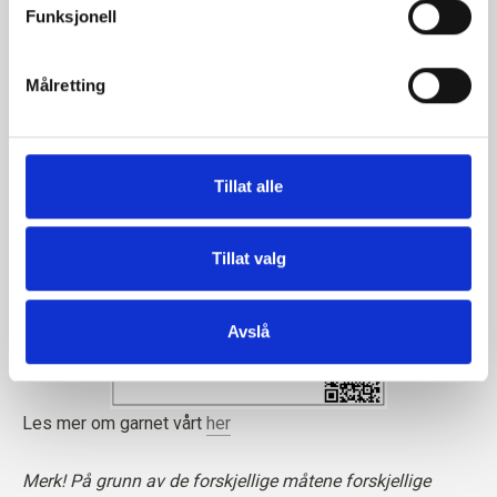
Den lille sommerfuglen på etiketten indikerer at puppene
Du kan når som helst endre eller trekke tilbake ditt 
Funksjonell
fikk lov til å utvikle seg til sommerfugler, slik at de kunne
samtykke via vår 
retningslinjer for 
fullføre livssyklusen.
informasjonskapsler
, hvor du også finner informasjon 
Målretting
om hvordan du blokkerer og sletter informasjonskapsler.
Vårt spinneri følger etiske, tekniske og miljømessige
standarder og skaper garn uten skadelige kjemikalier.
Tillat alle
Garnet er
STANDARD 100 by OEKO-TEX®-sertifisert
Tillat valg
Avslå
Les mer om garnet vårt
her
Merk! På grunn av de forskjellige måtene forskjellige