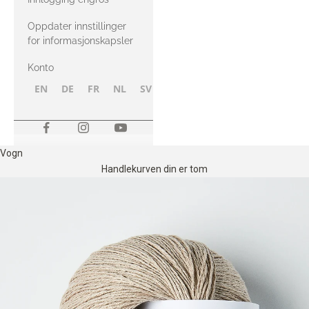
Oppdater innstillinger
for informasjonskapsler
Konto
EN
DE
FR
NL
SV
NB
FI
Vogn
Handlekurven din er tom