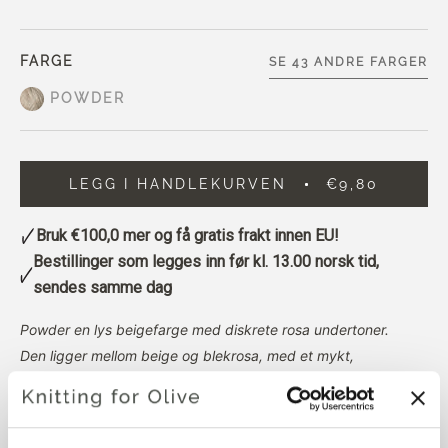
FARGE
SE 43 ANDRE FARGER
POWDER
LEGG I HANDLEKURVEN
€9,80
Bruk
€100,0
mer og få gratis frakt innen EU!
Bestillinger som legges inn før kl. 13.00 norsk tid,
sendes samme dag
Powder en lys beigefarge med diskrete rosa undertoner.
Den ligger mellom beige og blekrosa, med et mykt,
pudderaktig utseende.
Merinogarnet fremstår som litt varmere (men fortsatt nøytralt)
og mer mettet enn mohairen.