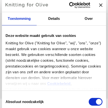
MET DEZE MERINOWOL
Toestemming
Details
Over
Deze website maakt gebruik van cookies
Knitting for Olive ("Knitting for Olive", "wij", "ons", "onze") 
maakt gebruik van cookies wanneer u onze website 
bezoekt. We gebruiken verschillende soorten cookies 
(strikt noodzakelijke cookies, functionele cookies, 
prestatiecookies en targetingcookies). Sommige cookies 
zijn van ons zelf en andere worden geplaatst door 
KNITTING FOR OLIVE
KNITTING FOR OLIVE
diensten van derden. Voor meer informatie hierover 
SOFT SILK MOHAIR -
SOFT SILK MOHAIR -
BOTTLE GREEN
DUSTY SEA GREEN
verwijzen wij u naar ons 
Cookiebeleid
.
SALE PRICE
SALE PRICE
€10,10
€10,10
U kunt toestemming geven voor het gebruik van cookies 
die niet noodzakelijk zijn voor de werking van de website. 
Toestemming
Uw toestemming houdt in dat er cookies mogen worden 
Absoluut noodzakelijk
selecteren
geplaatst en dat wij, als verwerkingsverantwoordelijke, 