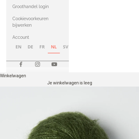
met Heavy
Groothandel login
Merino
Cookievoorkeuren
bijwerken
Account
EN
DE
FR
NL
SV
NB
FI
Winkelwagen
Je winkelwagen is leeg