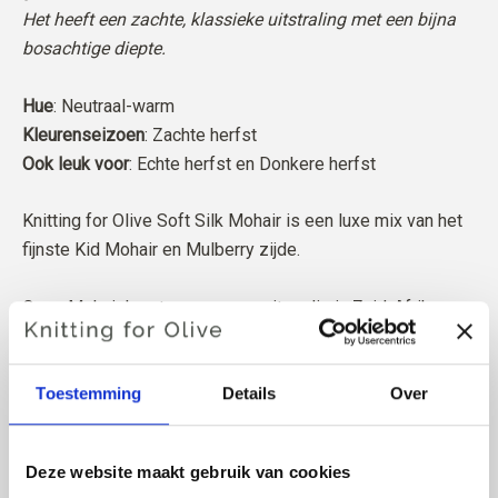
Het heeft een zachte, klassieke uitstraling met een bijna
bosachtige diepte.
Hue
: Neutraal-warm
Kleurenseizoen
: Zachte herfst
Ook leuk voor
: Echte herfst
en Donkere herfst
Knitting for Olive Soft Silk Mohair is een luxe mix van het
fijnste Kid Mohair en Mulberry zijde.
Onze Mohair komt van angorageiten die in Zuid-Afrika
worden gefokt, en het garen wordt ook lokaal
geproduceerd. Onze garens zijn traceerbaar tot de
individuele boerderijen, wat betekent dat we precies
Toestemming
Details
Over
weten van welke boerderijen, boeren en geiten onze wol
afkomstig is.
Deze website maakt gebruik van cookies