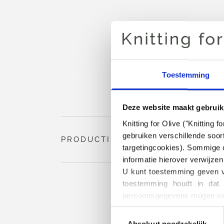
Toestemming
Deze website maakt gebruik
Knitting for Olive ("Knitting
gebruiken verschillende soort
PRODUCTINFORMATIE
targetingcookies). Sommige c
informatie hierover verwijzen
U kunt toestemming geven vo
toestemming houdt in dat 
persoonsgegevens mogen ver
U kunt uw toestemming te all
Toestemming
het blokkeren en verwijderen
Absoluut noodzakelijk