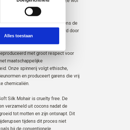
oerderijen, boeren en geiten onze wol
onafhankelijk gecertificeerd volgens de
ir Standard (RMS), gecertificeerd door
Alles toestaan
 1276494.
geproduceerd met groot respect voor
 met maatschappelijke
id. Onze spinnerij volgt ethische,
ieunormen en produceert garens die vrij
ke chemicaliën.
oft Silk Mohair is cruelty free. De
en verzameld uit cocons nadat de
roeid tot motten en zijn ontsnapt. Dit
ijderupsen tijdens dit proces niet
oals bij de conventionele