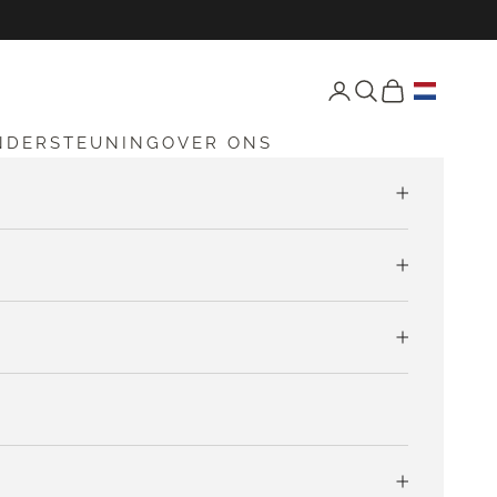
Open accountpagina
Open zoekfunctie
Open winkelw
NDERSTEUNING
OVER ONS