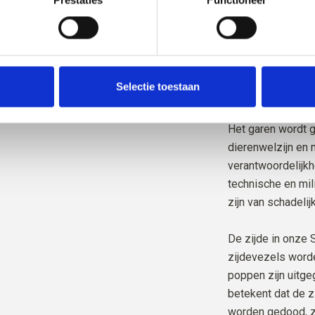
weten van welke b
afkomstig is.
Al ons mohair is 
Responsible Moha
Selectie toestaan
Control Union,
CU
Het garen wordt 
dierenwelzijn en
verantwoordelijkhe
technische en mil
zijn van schadelij
De zijde in onze S
zijdevezels word
poppen zijn uitgeg
betekent dat de z
worden gedood, z