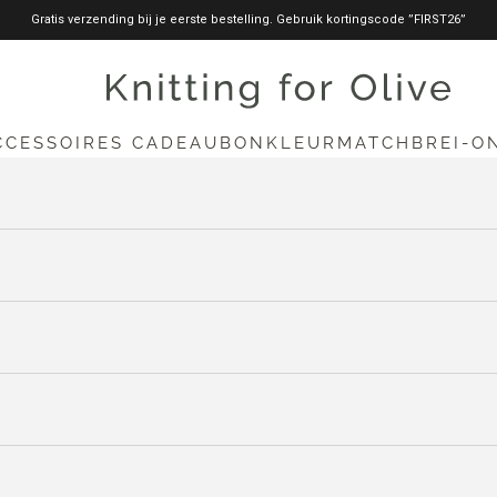
Gratis verzending bij je eerste bestelling. Gebruik kortingscode ”FIRST26”
knittingforolive.com
CCESSOIRES
CADEAUBON
KLEURMATCH
BREI-O