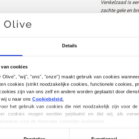
Venkelzaad is een
zachte gele en br
Het valt tussen be
natuurlijk karakte
aanvoelt.
Details
Hue
: Neutraal
Kleurenseizoen
: 
Ook leuk voor
: Ec
 van cookies
 for Olive", "wij", "ons", "onze") maakt gebruik van cookies wanne
Knitting for Olive
en cookies (strikt noodzakelijke cookies, functionele cookies, pr
fijnste Kid Mohair
ookies zijn van ons zelf en andere worden geplaatst door diens
 wij u naar ons 
Cookiebeleid
.
or het gebruik van cookies die niet noodzakelijk zijn voor de
Onze Mohair komt 
er cookies mogen worden geplaatst en dat wij, als verwerk
worden gefokt, en
werken voor de hieronder vermelde doeleinden.
geproduceerd. Onz
en tijde wijzigen of intrekken via ons 
Cookiebeleid
, waar u oo
individuele boerd
 van cookies.
Prestaties
Functioneel