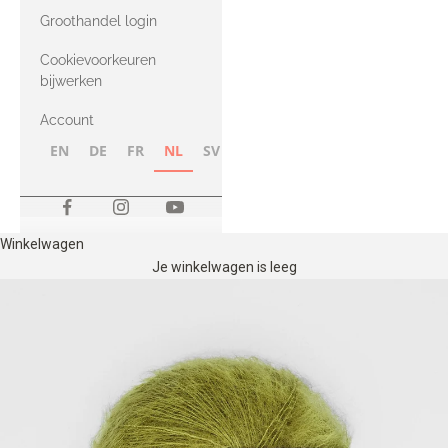
met Heavy
Groothandel login
Merino
Cookievoorkeuren
bijwerken
Account
EN
DE
FR
NL
SV
NB
FI
Winkelwagen
Je winkelwagen is leeg