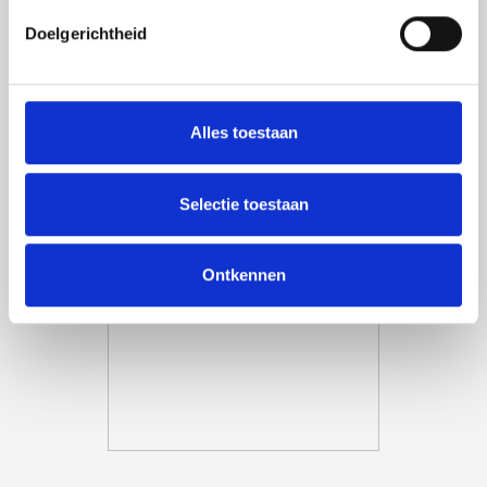
Het garen is
STANDARD 100 by OEKO-TEX®
Doelgerichtheid
gecertificeerd.
Alles toestaan
Selectie toestaan
Ontkennen