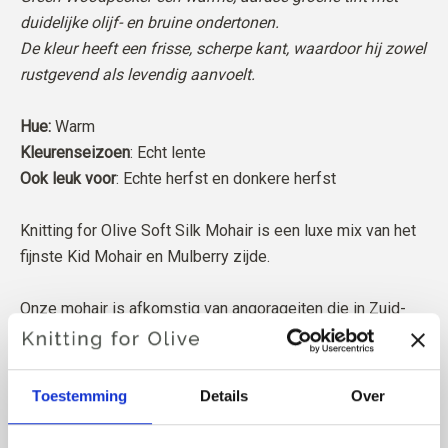
duidelijke olijf- en bruine ondertonen.
De kleur heeft een frisse, scherpe kant, waardoor hij zowel
rustgevend als levendig aanvoelt.
Hue:
Warm
Kleurenseizoen
: Echt lente
Ook leuk voor
: Echte herfst en donkere herfst
Knitting for Olive Soft Silk Mohair is een luxe mix van het
fijnste Kid Mohair en Mulberry zijde.
Onze mohair is afkomstig van angorageiten die in Zuid-
Afrika worden gefokt, en het garen wordt ook lokaal
geproduceerd. Onze garens zijn traceerbaar tot aan de
individuele boerderijen, wat betekent dat we precies
Toestemming
Details
Over
weten van welke boerderijen, boeren en geiten onze wol
afkomstig is.