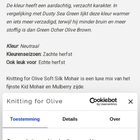
De kleur heeft een aardachtig, verzacht karakter. In
vergelijking met Dusty Sea Green lijkt deze kleur warmer
en iets meer verzadigd, terwijl hij minder bruin en meer
stoffig is dan Green Ocher Olive Brown.
Kleur
: Neutraal
Kleurenseizoen:
Zachte herfst
Ook leuk voor
: Echte herfst
Knitting for Olive Soft Silk Mohair is een luxe mix van het
fijnste Kid Mohair en Mulberry zijde.
Onze Mohair komt van angorageiten die in Zuid-Afrika worden
gefokt, en het garen wordt ook lokaal geproduceerd. Onze
Toestemming
Details
Over
garens zijn traceerbaar tot de individuele boerderijen, wat
betekent dat we precies weten van welke boerderijen, boeren
en geiten onze wol afkomstig is.