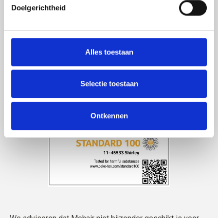
Het garen is
STANDARD 100 by OEKO-TEX®-certificaat
Doelgerichtheid
Alles toestaan
Selectie toestaan
Ontkennen