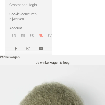
met Heavy
Groothandel login
Merino
Cookievoorkeuren
bijwerken
Account
EN
DE
FR
NL
SV
NB
FI
Winkelwagen
Je winkelwagen is leeg