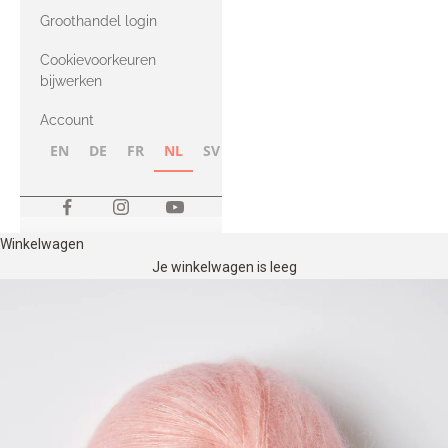
met Heavy
Groothandel login
Merino
Cookievoorkeuren
bijwerken
Account
EN
DE
FR
NL
SV
NB
FI
Winkelwagen
Je winkelwagen is leeg