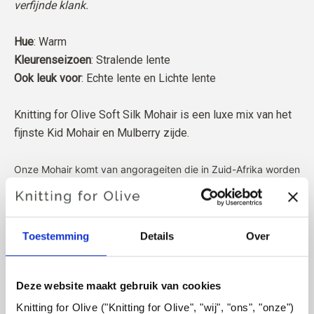
verfijnde klank.
Hue
: Warm
Kleurenseizoen
: Stralende lente
Ook leuk voor
: Echte lente en Lichte lente
Knitting for Olive Soft Silk Mohair is een luxe mix van het
fijnste Kid Mohair en Mulberry zijde.
Onze Mohair komt van angorageiten die in Zuid-Afrika worden
gefokt, en het garen wordt ook lokaal geproduceerd. Onze
garens zijn traceerbaar tot de individuele boerderijen, wat
betekent dat we precies weten van welke boerderijen, boeren
Toestemming
Details
Over
en geiten onze wol afkomstig is.
Al ons mohair is onafhankelijk gecertificeerd volgens de
Deze website maakt gebruik van cookies
Responsible Mohair Standard (RMS), gecertificeerd door
Knitting for Olive ("Knitting for Olive", "wij", "ons", "onze") 