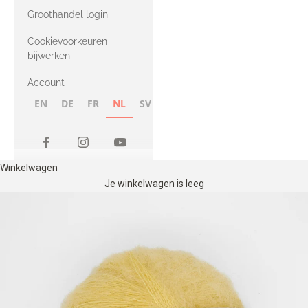
met Heavy
Groothandel login
Merino
Cookievoorkeuren
bijwerken
Account
EN
DE
FR
NL
SV
NB
FI
Winkelwagen
Je winkelwagen is leeg