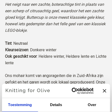
Het neigt naar een zachte, boterachtige tint in plaats van
een scherp of citrusachtig geel, waardoor het een zachte
gloed krijgt. Buttercup is onze meest klassieke gele kleur,
hoewel iets gedempter dan het felle geel van een klassiek
LEGO-blokje.
Tint
: Neutraal
Kleurseizoen
: Donkere winter
Ook geschikt voor
: Heldere winter, Heldere lente en Lichte
lente
Ons mohair komt van angorageiten die in Zuid-Afrika zijn
gefokt en het garen wordt ook lokaal geproduceerd. Onze
garens zijn traceerbaar tot aan de individuele boerderijen,
wat betekent dat we precies weten van welke boerderijen,
boeren en geiten onze wol afkomstig is.
Toestemming
Details
Over