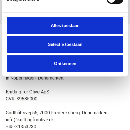
DUSTY BANANA
SALE PRICE
€10,10
Alles toestaan
Selectie toestaan
Ontkennen
Moeder en dochter maken breipatronen en garen van hoge
kwaliteit met respect voor dieren en ons milieu. Gevestigd
in Kopenhagen, Denemarken.
Knitting for Olive ApS
CVR: 39685000
Godthåbsvej 55, 2000 Frederiksberg, Denemarken
info@knittingforolive.dk
+45-31353730