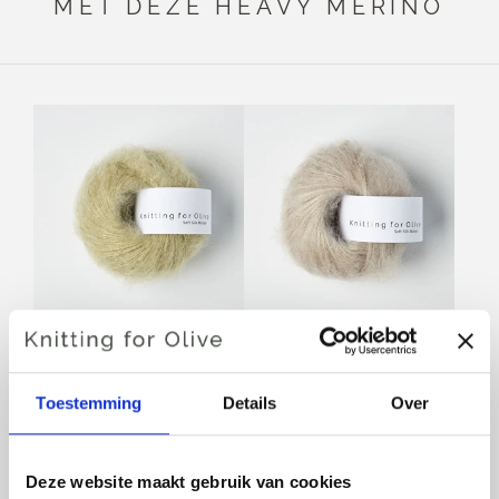
MET DEZE HEAVY MERINO
KNITTING FOR OLIVE
KNITTING FOR OLIVE
SOFT SILK MOHAIR -
SOFT SILK MOHAIR -
FENNEL SEED
OATMEAL
Toestemming
Details
Over
SALE PRICE
SALE PRICE
€10,10
€10,10
Deze website maakt gebruik van cookies