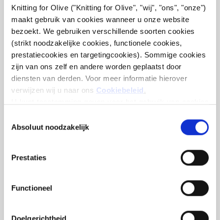
Knitting for Olive ("Knitting for Olive", "wij", "ons", "onze") 
maakt gebruik van cookies wanneer u onze website 
bezoekt. We gebruiken verschillende soorten cookies 
(strikt noodzakelijke cookies, functionele cookies, 
prestatiecookies en targetingcookies). Sommige cookies 
zijn van ons zelf en andere worden geplaatst door 
KNITTING FOR OLIVE
KNITTING FOR OLIVE
diensten van derden. Voor meer informatie hierover 
SOFT SILK MOHAIR -
SOFT SILK MOHAIR -
TRENCHCOAT
DUSTY HONEY
verwijzen wij u naar ons 
Cookiebeleid
.
SALE PRICE
SALE PRICE
€10,10
€10,10
U kunt toestemming geven voor het gebruik van cookies 
die niet noodzakelijk zijn voor de werking van de website. 
Toestemming
Uw toestemming houdt in dat er cookies mogen worden 
Absoluut noodzakelijk
selecteren
geplaatst en dat wij, als verwerkingsverantwoordelijke, 
uw persoonsgegevens mogen verwerken voor de 
Prestaties
hieronder vermelde doeleinden.
U kunt uw toestemming te allen tijde wijzigen of intrekken 
via ons 
Cookiebeleid
, waar u ook informatie kunt vinden 
Functioneel
over het blokkeren en verwijderen van cookies.
KNITTING FOR OLIVE
Doelgerichtheid
SOFT SILK MOHAIR -