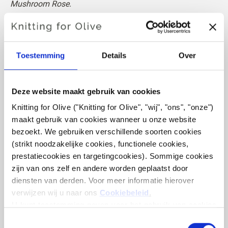
Mushroom Rose.
Tint
: Neutraal
Kleurseizoen
: Zachte zomer
Toestemming
Details
Over
Ook geschikt voor
: Lichte zomer en Lichte lente
Knitting for Olive Heavy Merino bestaat uit 100% Merino
Deze website maakt gebruik van cookies
wol. Het garen heeft een mooie en natuurlijke structuur.
Knitting for Olive ("Knitting for Olive", "wij", "ons", "onze") 
Het is een zacht en heerlijk garen, iets minder fijn dan
maakt gebruik van cookies wanneer u onze website 
onze dunne Merino.
bezoekt. We gebruiken verschillende soorten cookies 
(strikt noodzakelijke cookies, functionele cookies, 
Onze merinowol komt van schapen die gefokt zijn in
prestatiecookies en targetingcookies). Sommige cookies 
Nieuw-Zeeland, waar mulesing niet wordt beoefend. De
zijn van ons zelf en andere worden geplaatst door 
wol kan direct worden herleid tot de boerderij waar hij
diensten van derden. Voor meer informatie hierover 
vandaan komt. Op deze manier weten we precies welke
verwijzen wij u naar ons 
Cookiebeleid
.
boerderij, boeren en schapen onze wol hebben gemaakt.
U kunt toestemming geven voor het gebruik van cookies 
die niet noodzakelijk zijn voor de werking van de website. 
Toestemming