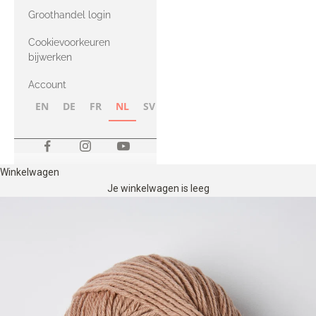
met Heavy
Groothandel login
Merino
Cookievoorkeuren
bijwerken
Account
EN
DE
FR
NL
SV
NB
FI
Winkelwagen
Je winkelwagen is leeg