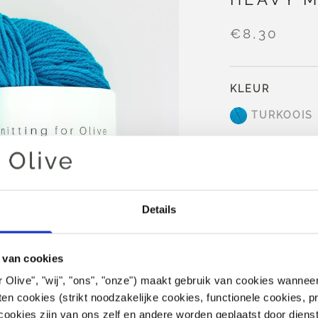
€8,30
KLEUR
TURKOOIS
IN W
Details
Besteed
€ 100,
binnen de EU!
Bestellingen die
 van cookies
dezelfde dag v
 for Olive", "wij", "ons", "onze") maakt gebruik van cookies wanne
Knitting for Oliv
en cookies (strikt noodzakelijke cookies, functionele cookies, pr
ookies zijn van ons zelf en andere worden geplaatst door diens
wol. Het garen hee