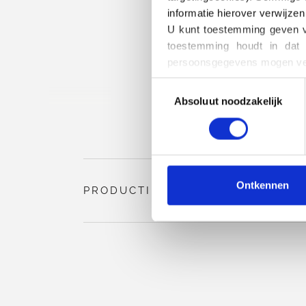
informatie hierover verwijzen
U kunt toestemming geven vo
toestemming houdt in dat 
persoonsgegevens mogen ver
U kunt uw toestemming te all
Toestemming
het blokkeren en verwijderen
Absoluut noodzakelijk
selecteren
Ontkennen
PRODUCTINFORMATIE