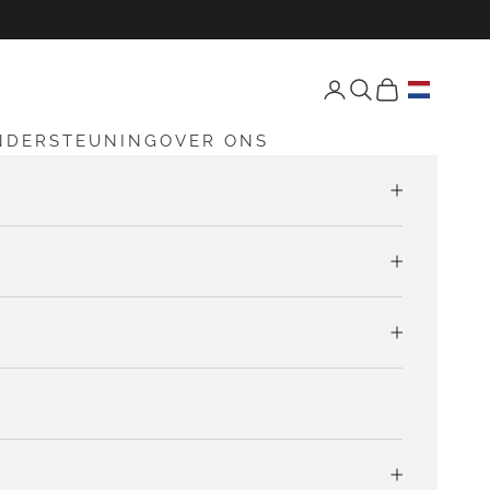
Open accountpagina
Open zoekfunctie
Open winkelw
NDERSTEUNING
OVER ONS