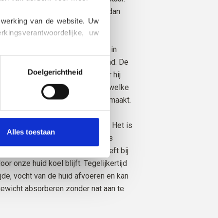
n heerlijk garen, iets minder fijn dan
 werking van de website. Uw 
o.
ingsverantwoordelijke, uw 
mt van schapen die gefokt zijn in
k informatie kunt vinden over 
aar mulesing niet wordt beoefend. De
Doelgerichtheid
den herleid tot de boerderij waar hij
 deze manier weten we precies welke
n en schapen onze wol hebben gemaakt.
veel uitstekende eigenschappen. Het is
Alles toestaan
rend. Dat wil zeggen dat wol ons
t bij koud weer en warmte afgeeft bij
r onze huid koel blijft. Tegelijkertijd
ijde, vocht van de huid afvoeren en kan
gewicht absorberen zonder nat aan te