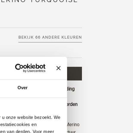
BEKIJK 66 ANDERE KLEUREN
INKELWAGEN
€ 8,30
Over
0
meer en ontvang gratis verzending
 voor 13.00 uur zijn geplaatst, worden
erzonden.
er u onze website bezoekt. We 
e Heavy Merino bestaat uit 100% Merino
estatiecookies en 
ten van derden. Voor meer 
ft een mooie en natuurlijke structuur.