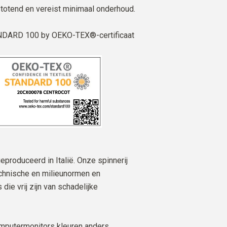
stotend en vereist minimaal onderhoud.
DARD 100 by OEKO-TEX®-certificaat
eproduceerd in Italië. Onze spinnerij
echnische en milieunormen en
die vrij zijn van schadelijke
mputermonitors kleuren anders