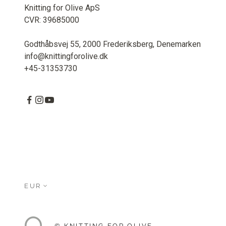
Knitting for Olive ApS
CVR: 39685000
Godthåbsvej 55, 2000 Frederiksberg, Denemarken
info@knittingforolive.dk
+45-31353730
EUR
© KNITTING FOR OLIVE