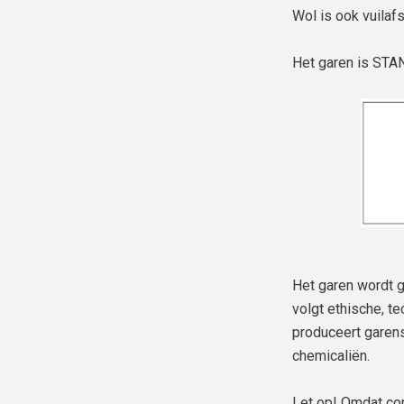
Wol is ook vuilaf
Het garen is
STAN
Het garen wordt g
volgt ethische, t
produceert garens 
chemicaliën.
Let op! Omdat co