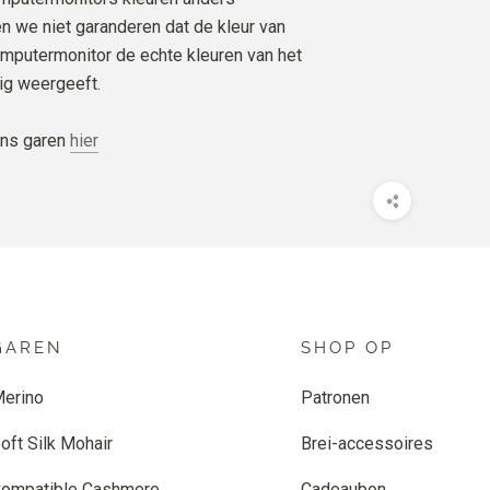
 we niet garanderen dat de kleur van
omputermonitor de echte kleuren van het
ig weergeeft.
ons garen
hier
GAREN
SHOP OP
erino
Patronen
oft Silk Mohair
Brei-accessoires
ompatible Cashmere
Cadeaubon