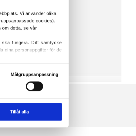
ebbplats. Vi använder olika 
ruppsanpassade cookies). 
Vissa cookies är våra egna, medan andra placeras av tredjepartstjänster. För mer information om detta, se vår 
 ska fungera. Ditt samtycke 
a dina personuppgifter för de 
 hittar information om hur du 
Målgruppsanpassning
Tillåt alla