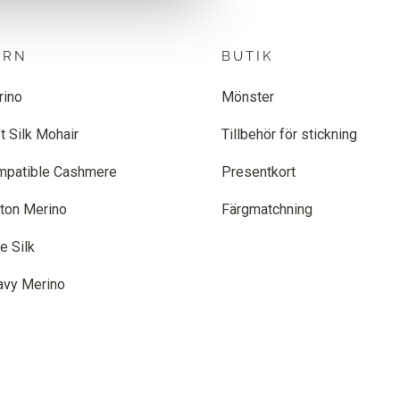
ARN
BUTIK
rino
Mönster
t Silk Mohair
Tillbehör för stickning
mpatible Cashmere
Presentkort
ton Merino
Färgmatchning
e Silk
avy Merino