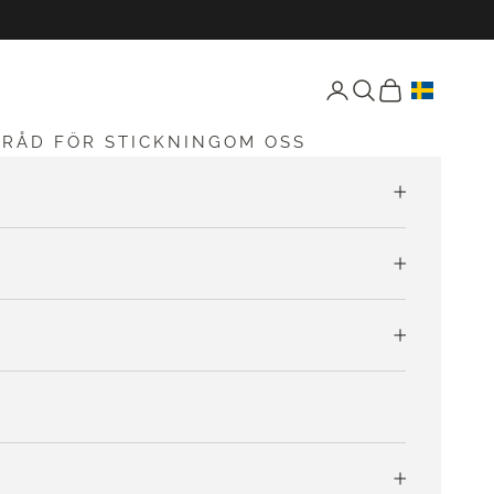
Öppna konto-sida
Öppen sökning
Öppna vagnen
G
RÅD FÖR STICKNING
OM OSS