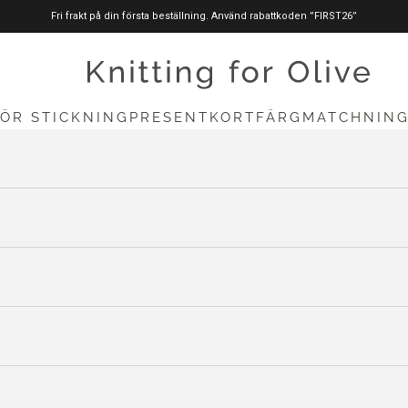
Fri frakt på din första beställning. Använd rabattkoden ”FIRST26”
stickningförolive.com
FÖR STICKNING
PRESENTKORT
FÄRGMATCHNIN