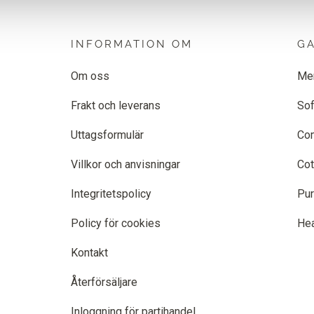
INFORMATION OM
G
Om oss
Me
Frakt och leverans
Sof
Uttagsformulär
Co
Villkor och anvisningar
Cot
Integritetspolicy
Pur
Policy för cookies
He
Kontakt
Återförsäljare
Inloggning för partihandel