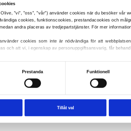
cookies
or Olive, ”vi”, ”oss”, ”vår”) använder cookies när du besöker vår w
ödvändiga cookies, funktionscookies, prestandacookies och målg
 använder cookies som inte är nödvändiga för att webbplatsen
ras och att vi, i egenskap av personuppgiftsansvarig, får behandl
ller återkalla ditt samtycke via vår 
cookiepolicy
, där du också
s.
Prestanda
Funktionell
Din varukorg är tom
Accessoarer
Denna samling är tom
Tillåt val
FORTSÄTT HANDLA