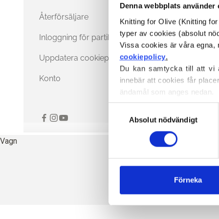
Denna webbplats använder 
Återförsäljare
Knitting for Olive (Knitting f
typer av cookies (absolut n
Inloggning för partihandel
cookiepolicy
.
Uppdatera cookiepreferenser
Du kan samtycka till att vi
Konto
innebär att cookies får place
ändamål som anges nedan.
Du kan när som helst ändra e
Val
blockerar och raderar cookie
Absolut nödvändigt
av
samtycke
Vagn
Förneka