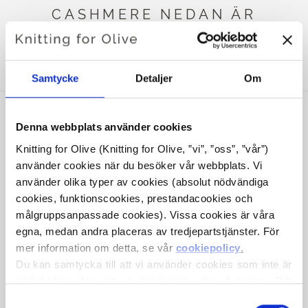
CASHMERE NEDAN ÄR
KOMPATIBELT MED DENNA
HEAVY MERINO
Samtycke
Detaljer
Om
Denna webbplats använder cookies
Knitting for Olive (Knitting for Olive, ”vi”, ”oss”, ”vår”) 
använder cookies när du besöker vår webbplats. Vi 
använder olika typer av cookies (absolut nödvändiga 
cookies, funktionscookies, prestandacookies och 
målgruppsanpassade cookies). Vissa cookies är våra 
egna, medan andra placeras av tredjepartstjänster. För 
mer information om detta, se vår 
cookiepolicy
.
KNITTING FOR OLIVE
KNITTING FOR OLIVE
Du kan samtycka till att vi använder cookies som inte är 
COMPATIBLE CASHMERE -
COMPATIBLE CASHMERE -
nödvändiga för att webbplatsen ska fungera. Ditt 
POWDER
BALLERINA
samtycke innebär att cookies får placeras och att vi, i 
Val
SALE PRICE
SALE PRICE
€15,40
€15,40