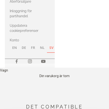
Återförsäljare
med Heavy
Inloggning för
Merino
partihandel
Uppdatera
cookiepreferenser
Konto
EN
DE
FR
NL
SV
NB
FI
Vagn
Din varukorg är tom
DET COMPATIBLE