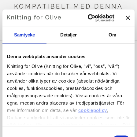
KOMPATIBELT MED DENNA
KOMPATIBLA COMPATIBLE
CASHMERE
Samtycke
Detaljer
Om
Denna webbplats använder cookies
Knitting for Olive (Knitting for Olive, ”vi”, ”oss”, ”vår”) 
använder cookies när du besöker vår webbplats. Vi 
använder olika typer av cookies (absolut nödvändiga 
cookies, funktionscookies, prestandacookies och 
målgruppsanpassade cookies). Vissa cookies är våra 
egna, medan andra placeras av tredjepartstjänster. För 
mer information om detta, se vår 
cookiepolicy
.
KNITTING FOR OLIVE
KNITTING FOR OLIVE
Du kan samtycka till att vi använder cookies som inte är 
HEAVY MERINO HEAVY
HEAVY MERINO HEAVY
nödvändiga för att webbplatsen ska fungera. Ditt 
MERINO - DUSTY
MERINO - EUCALYPTUS
samtycke innebär att cookies får placeras och att vi, i 
ARTICHOKE
Val
SALE PRICE
SALE PRICE
€8,30
€8,30