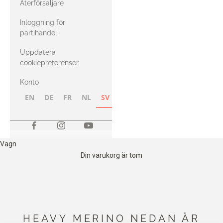
Återförsäljare
med Heavy
Inloggning för
Merino
partihandel
Uppdatera
cookiepreferenser
Konto
EN
DE
FR
NL
SV
NB
FI
Vagn
Din varukorg är tom
HEAVY MERINO NEDAN ÄR