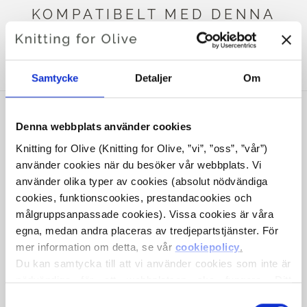
KOMPATIBELT MED DENNA
KOMPATIBLA COMPATIBLE
CASHMERE
Samtycke
Detaljer
Om
Denna webbplats använder cookies
Knitting for Olive (Knitting for Olive, ”vi”, ”oss”, ”vår”) 
använder cookies när du besöker vår webbplats. Vi 
använder olika typer av cookies (absolut nödvändiga 
cookies, funktionscookies, prestandacookies och 
målgruppsanpassade cookies). Vissa cookies är våra 
egna, medan andra placeras av tredjepartstjänster. För 
mer information om detta, se vår 
cookiepolicy
.
KNITTING FOR OLIVE
Du kan samtycka till att vi använder cookies som inte är 
HEAVY MERINO HEAVY
nödvändiga för att webbplatsen ska fungera. Ditt 
MERINO - COAL
samtycke innebär att cookies får placeras och att vi, i 
Val
SALE PRICE
€8,30