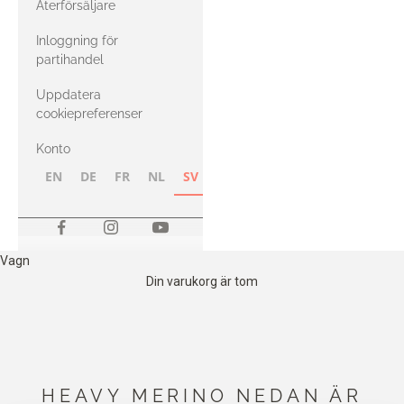
Återförsäljare
med Heavy
Inloggning för
Merino
partihandel
Uppdatera
cookiepreferenser
Konto
EN
DE
FR
NL
SV
NB
FI
Vagn
Din varukorg är tom
HEAVY MERINO NEDAN ÄR