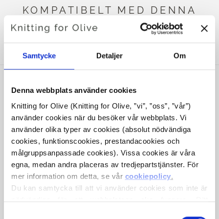
KOMPATIBELT MED DENNA
KOMPATIBLA COMPATIBLE
CASHMERE
Samtycke
Detaljer
Om
Denna webbplats använder cookies
Knitting for Olive (Knitting for Olive, ”vi”, ”oss”, ”vår”) 
använder cookies när du besöker vår webbplats. Vi 
använder olika typer av cookies (absolut nödvändiga 
cookies, funktionscookies, prestandacookies och 
målgruppsanpassade cookies). Vissa cookies är våra 
egna, medan andra placeras av tredjepartstjänster. För 
mer information om detta, se vår 
cookiepolicy
.
KNITTING FOR OLIVE
Du kan samtycka till att vi använder cookies som inte är 
HEAVY MERINO HEAVY
nödvändiga för att webbplatsen ska fungera. Ditt 
MERINO - POPPY BLUE
samtycke innebär att cookies får placeras och att vi, i 
Val
SALE PRICE
€8,30