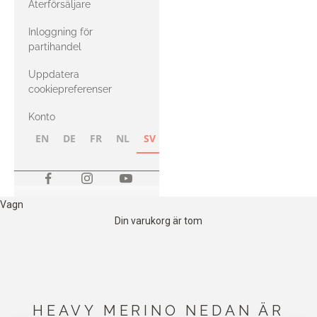
Återförsäljare
med Heavy
Inloggning för
Merino
partihandel
Uppdatera
cookiepreferenser
Konto
EN
DE
FR
NL
SV
NB
FI
Vagn
Din varukorg är tom
HEAVY MERINO NEDAN ÄR