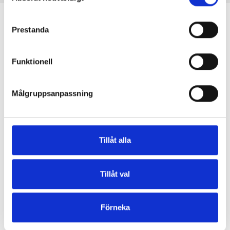
personuppgifter för de ändamål som anges nedan.
samtycke
Du kan när som helst ändra eller återkalla ditt samtycke 
Prestanda
via vår 
cookiepolicy
, där du också hittar information om 
hur du blockerar och raderar cookies.
Funktionell
En mor och dotter skapar tillsammans stickmönster och
högkvalitativt garn med respekt för djur och miljö. Vi är
Målgruppsanpassning
baserade i Köpenhamn, Danmark.
Knitting for Olive ApS
CVR: 39685000
Tillåt alla
Godthåbsvej 55, 2000 Frederiksberg, Danmark
info@knittingforolive.dk
Tillåt val
+45-31353730
Förneka