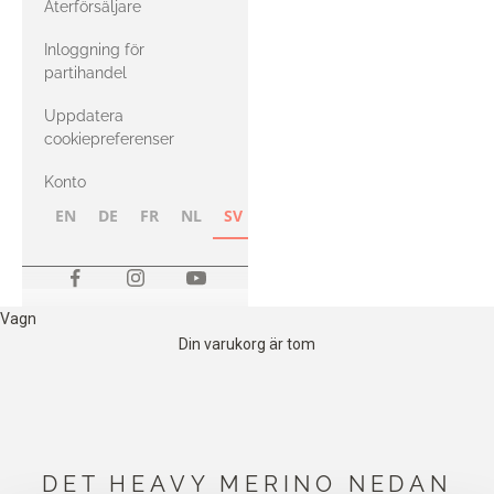
Återförsäljare
med Heavy
Inloggning för
Merino
partihandel
Uppdatera
cookiepreferenser
Konto
EN
DE
FR
NL
SV
NB
FI
Vagn
Din varukorg är tom
DET HEAVY MERINO NEDAN