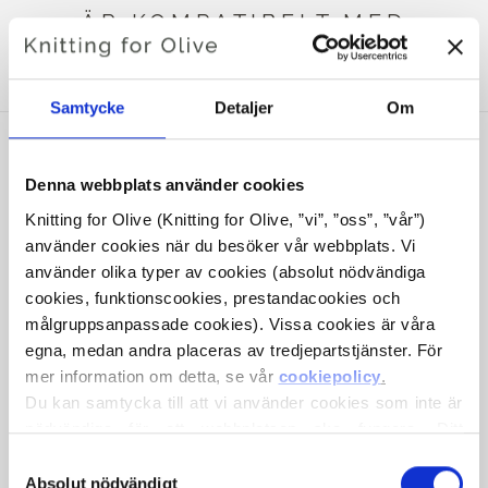
ÄR KOMPATIBELT MED
DETTA SOFT SILK MOHAIR
Samtycke
Detaljer
Om
Denna webbplats använder cookies
Knitting for Olive (Knitting for Olive, ”vi”, ”oss”, ”vår”) 
använder cookies när du besöker vår webbplats. Vi 
använder olika typer av cookies (absolut nödvändiga 
cookies, funktionscookies, prestandacookies och 
målgruppsanpassade cookies). Vissa cookies är våra 
egna, medan andra placeras av tredjepartstjänster. För 
mer information om detta, se vår 
cookiepolicy
.
KNITTING FOR OLIVE
KNITTING FOR OLIVE
Du kan samtycka till att vi använder cookies som inte är 
HEAVY MERINO HEAVY
HEAVY MERINO HEAVY
MERINO - POMEGRANATE
MERINO - BLOOD
nödvändiga för att webbplatsen ska fungera. Ditt 
ORANGE
SALE PRICE
SALE PRICE
€8,30
€8,30
samtycke innebär att cookies får placeras och att vi, i 
Val
egenskap av personuppgiftsansvarig, får behandla dina 
Absolut nödvändigt
av