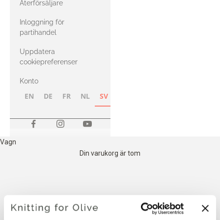
Återförsäljare
med Heavy
Inloggning för
Merino
partihandel
Uppdatera
cookiepreferenser
Konto
EN
DE
FR
NL
SV
NB
FI
Vagn
Din varukorg är tom
DET HEAVY MERINO NEDAN