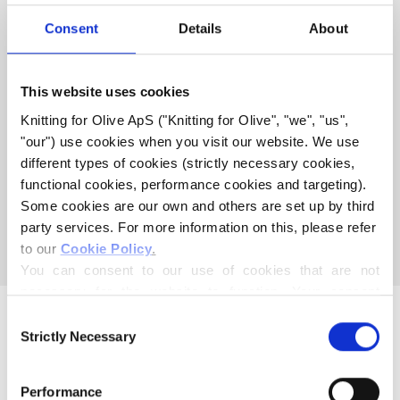
ÄR KOMPATIBELT MED
Consent
Details
About
DETTA SOFT SILK MOHAIR
This website uses cookies
HEAVY MERINO KOMPATIBEL
Knitting for Olive ApS ("Knitting for Olive", "we", "us", 
MED SOFT SILK MOHAIR -
"our") use cookies when you visit our website. We use 
BOTTLE GREEN
different types of cookies (strictly necessary cookies, 
functional cookies, performance cookies and targeting). 
Some cookies are our own and others are set up by third 
Denna samling är tom
party services. For more information on this, please refer 
FORTSÄTT HANDLA
to our 
Cookie Policy
.
You can consent to our use of cookies that are not 
necessary for the website to function. Your consent 
means that cookies can be placed, and that we, as data 
Consent
controller, may process your personal data for the 
Strictly Necessary
Selection
purposes stated below.
You may change or withdraw your consent at any time 
Performance
via our 
Cookie Policy
, where you can also find 