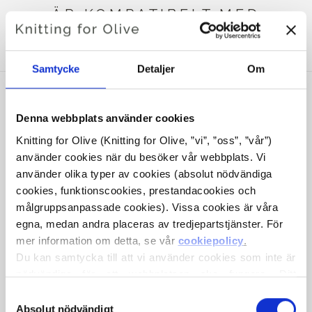
ÄR KOMPATIBELT MED
DETTA SOFT SILK MOHAIR
Samtycke
Detaljer
Om
Denna webbplats använder cookies
Knitting for Olive (Knitting for Olive, ”vi”, ”oss”, ”vår”) 
använder cookies när du besöker vår webbplats. Vi 
använder olika typer av cookies (absolut nödvändiga 
cookies, funktionscookies, prestandacookies och 
målgruppsanpassade cookies). Vissa cookies är våra 
egna, medan andra placeras av tredjepartstjänster. För 
mer information om detta, se vår 
cookiepolicy
.
KNITTING FOR OLIVE
KNITTING FOR OLIVE
Du kan samtycka till att vi använder cookies som inte är 
HEAVY MERINO - DARK
HEAVY MERINO HEAVY
MOOSE
MERINO - BROWN BEAR
nödvändiga för att webbplatsen ska fungera. Ditt 
SALE PRICE
SALE PRICE
€8,30
€8,30
samtycke innebär att cookies får placeras och att vi, i 
Val
egenskap av personuppgiftsansvarig, får behandla dina 
Absolut nödvändigt
av