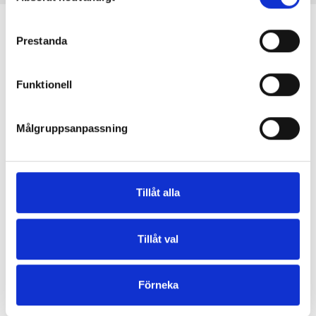
personuppgifter för de ändamål som anges nedan.
samtycke
Du kan när som helst ändra eller återkalla ditt samtycke 
Prestanda
via vår 
cookiepolicy
, där du också hittar information om 
hur du blockerar och raderar cookies.
Funktionell
En mor och dotter skapar tillsammans stickmönster och
högkvalitativt garn med respekt för djur och miljö. Vi är
Målgruppsanpassning
baserade i Köpenhamn, Danmark.
Knitting for Olive ApS
CVR: 39685000
Tillåt alla
Godthåbsvej 55, 2000 Frederiksberg, Danmark
info@knittingforolive.dk
Tillåt val
+45-31353730
Förneka