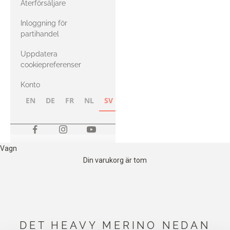
Återförsäljare
med Heavy
Inloggning för
Merino
partihandel
Uppdatera
cookiepreferenser
Konto
EN
DE
FR
NL
SV
NB
FI
Vagn
Din varukorg är tom
DET HEAVY MERINO NEDAN