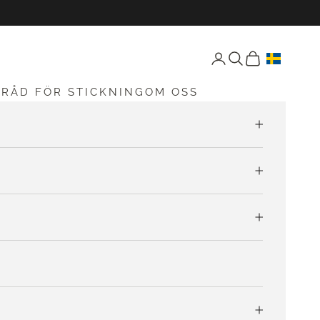
Öppna konto-sida
Öppen sökning
Öppna vagnen
G
RÅD FÖR STICKNING
OM OSS