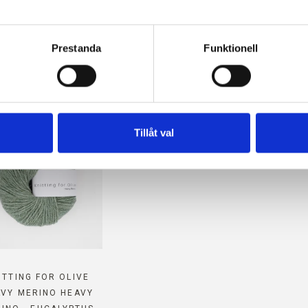
PATIBELT MED DETTA SOFT 
ller återkalla ditt samtycke via vår 
cookiepolicy
, där du också
s.
Prestanda
Funktionell
MOHAIR
Tillåt val
ITTING FOR OLIVE
AVY MERINO HEAVY