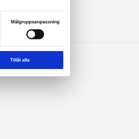
SILK
 hittar information om hur du 
Målgruppsanpassning
Tillåt alla