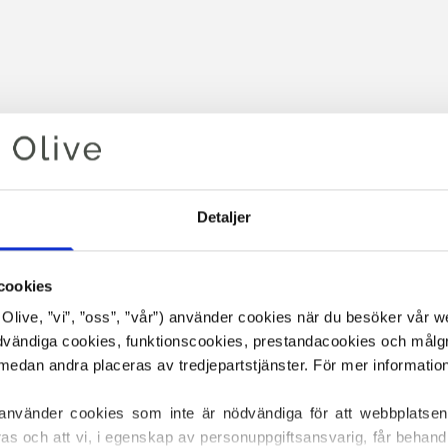
Detaljer
cookies
Din varukorg är tom
or Olive, ”vi”, ”oss”, ”vår”) använder cookies när du besöker vår w
ödvändiga cookies, funktionscookies, prestandacookies och målg
 använder cookies som inte är nödvändiga för att webbplatsen
ras och att vi, i egenskap av personuppgiftsansvarig, får behandl
DET HEAVY MERINO NEDAN Ä