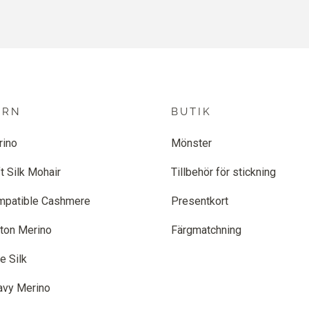
ARN
BUTIK
rino
Mönster
t Silk Mohair
Tillbehör för stickning
mpatible Cashmere
Presentkort
ton Merino
Färgmatchning
e Silk
avy Merino