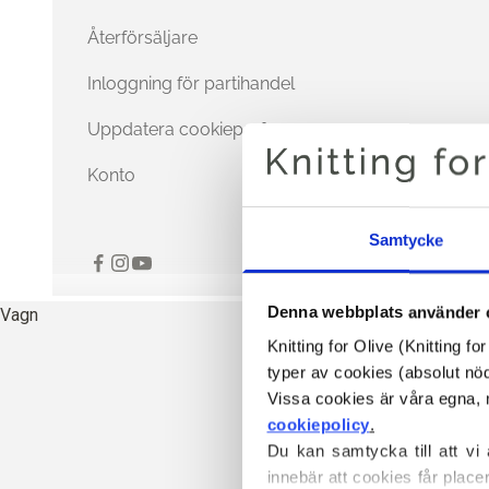
Återförsäljare
Inloggning för partihandel
Uppdatera cookiepreferenser
Konto
Samtycke
Denna webbplats använder 
Vagn
Knitting for Olive (Knitting f
typer av cookies (absolut n
cookiepolicy
.
Du kan samtycka till att vi
innebär att cookies får place