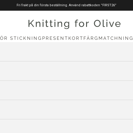
Fri frakt på din första beställning. Använd rabattkoden ”FIRST26”
stickningförolive.com
FÖR STICKNING
PRESENTKORT
FÄRGMATCHNIN