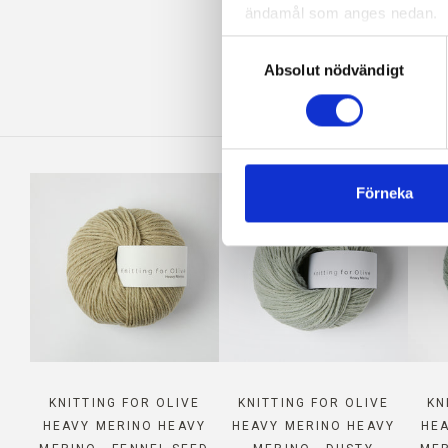
ändamål som anges nedan.
KOM
Du kan när som helst ändra e
Val
blockerar och raderar cookie
Absolut nödvändigt
av
samtycke
Förneka
KNITTING FOR OLIVE
KNITTING FOR OLIVE
KN
HEAVY MERINO HEAVY
HEAVY MERINO HEAVY
HE