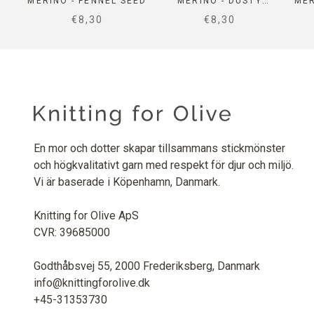
MERINO - FENNEL SEED
MERINO - DUSTY
MER
ARTICHOKE
SALE PRICE
SALE PRICE
€8,30
€8,30
En mor och dotter skapar tillsammans stickmönster
och högkvalitativt garn med respekt för djur och miljö.
Vi är baserade i Köpenhamn, Danmark.
Knitting for Olive ApS
CVR: 39685000
Godthåbsvej 55, 2000 Frederiksberg, Danmark
info@knittingforolive.dk
+45-31353730