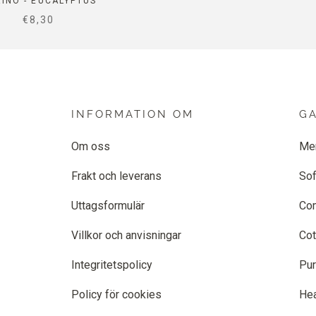
INO - EUCALYPTUS
SALE PRICE
€8,30
INFORMATION OM
G
Om oss
Me
Frakt och leverans
Sof
Uttagsformulär
Co
Villkor och anvisningar
Cot
Integritetspolicy
Pur
Policy för cookies
He