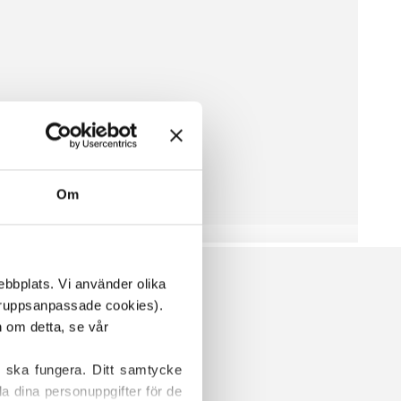
Om
ebbplats. Vi använder olika 
ruppsanpassade cookies). 
Vissa cookies är våra egna, medan andra placeras av tredjepartstjänster. För mer information om detta, se vår 
 ska fungera. Ditt samtycke 
a dina personuppgifter för de 
R