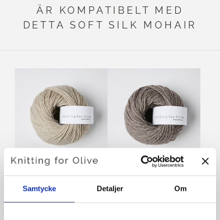
ÄR KOMPATIBELT MED
DETTA SOFT SILK MOHAIR
KNITTING FOR OLIVE
KNITTING FOR OLIVE
HEAVYHEAVY MERINO -
HEAVY MERINO - DUSTY
Samtycke
Detaljer
Om
HEAVY MERINO OATMEAL
MOOSE
SALE PRICE
SALE PRICE
€8,30
€8,30