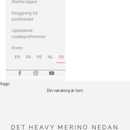
Återförsäljare
med Heavy
Inloggning för
Merino
partihandel
Uppdatera
cookiepreferenser
Konto
EN
DE
FR
NL
SV
NB
FI
Vagn
Din varukorg är tom
DET HEAVY MERINO NEDAN