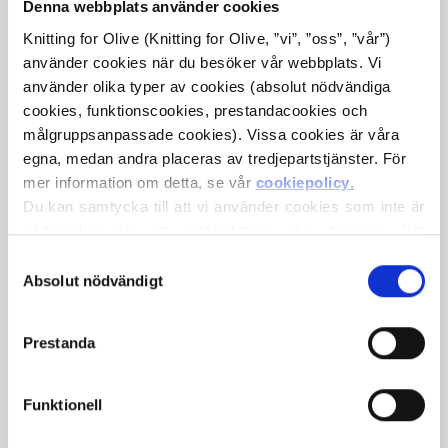
Denna webbplats använder cookies
Knitting for Olive (Knitting for Olive, ”vi”, ”oss”, ”vår”) 
använder cookies när du besöker vår webbplats. Vi 
använder olika typer av cookies (absolut nödvändiga 
cookies, funktionscookies, prestandacookies och 
målgruppsanpassade cookies). Vissa cookies är våra 
egna, medan andra placeras av tredjepartstjänster. För 
mer information om detta, se vår 
cookiepolicy
.
KNITTING FOR OLIVE
KNITTING FOR OLIVE
Du kan samtycka till att vi använder cookies som inte är 
HEAVY MERINO HEAVY
HEAVY MERINO HEAVY
MERINO - HAZEL
MERINO - LINEN
nödvändiga för att webbplatsen ska fungera. Ditt 
SALE PRICE
SALE PRICE
€8,30
€8,30
samtycke innebär att cookies får placeras och att vi, i 
Val
egenskap av personuppgiftsansvarig, får behandla dina 
Absolut nödvändigt
av
personuppgifter för de ändamål som anges nedan.
samtycke
Du kan när som helst ändra eller återkalla ditt samtycke 
Prestanda
via vår 
cookiepolicy
, där du också hittar information om 
hur du blockerar och raderar cookies.
Funktionell