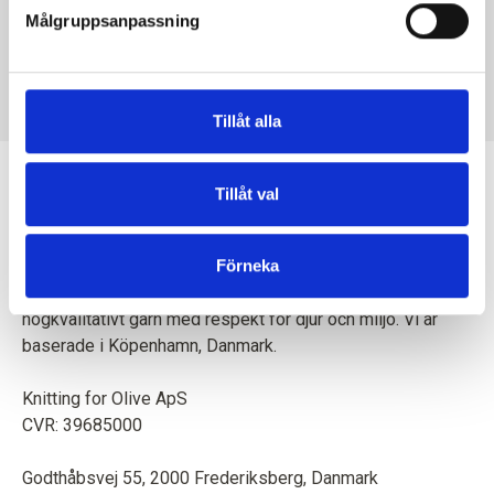
Målgruppsanpassning
KNITTING FOR OLIVE
HEAVY MERINO HEAVY
MERINO - CARDAMOM
SALE PRICE
€8,30
Tillåt alla
Tillåt val
Förneka
En mor och dotter skapar tillsammans stickmönster och
högkvalitativt garn med respekt för djur och miljö. Vi är
baserade i Köpenhamn, Danmark.
Knitting for Olive ApS
CVR: 39685000
Godthåbsvej 55, 2000 Frederiksberg, Danmark