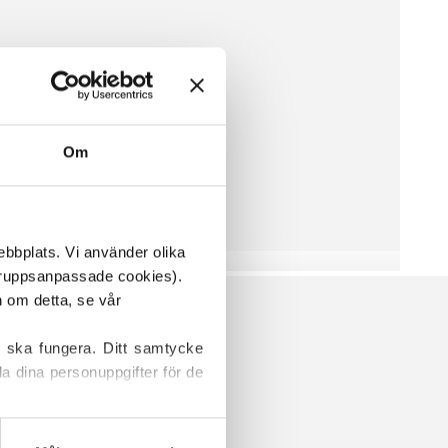
Om
ebbplats. Vi använder olika 
ruppsanpassade cookies). 
Vissa cookies är våra egna, medan andra placeras av tredjepartstjänster. För mer information om detta, se vår 
 ska fungera. Ditt samtycke 
a dina personuppgifter för de 
 hittar information om hur du 
R