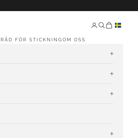
Öppna konto-sida
Öppen sökning
Öppna vagnen
G
RÅD FÖR STICKNING
OM OSS