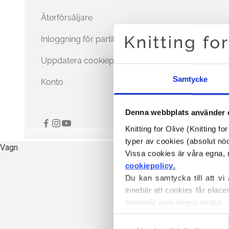
Återförsäljare
Inloggning för partihandel
Uppdatera cookiepreferenser
Samtycke
Konto
Denna webbplats använder 
Knitting for Olive (Knitting f
typer av cookies (absolut n
Vagn
cookiepolicy
.
Du kan samtycka till att vi
innebär att cookies får place
ändamål som anges nedan.
Du kan när som helst ändra e
Val
blockerar och raderar cookie