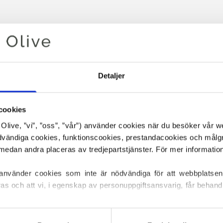
Detaljer
cookies
or Olive, ”vi”, ”oss”, ”vår”) använder cookies när du besöker vår w
ödvändiga cookies, funktionscookies, prestandacookies och målg
Din varukorg är tom
 använder cookies som inte är nödvändiga för att webbplatsen
ras och att vi, i egenskap av personuppgiftsansvarig, får behandl
ller återkalla ditt samtycke via vår 
cookiepolicy
, där du också
DET HEAVY MERINO NEDAN Ä
s.