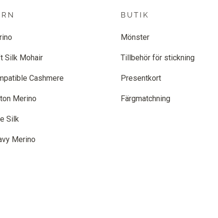
ARN
BUTIK
rino
Mönster
t Silk Mohair
Tillbehör för stickning
mpatible Cashmere
Presentkort
ton Merino
Färgmatchning
e Silk
avy Merino