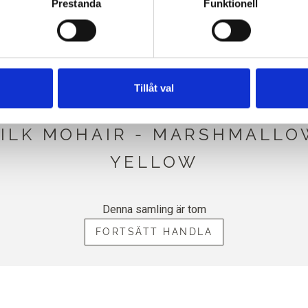
Prestanda
Funktionell
PATIBELT MED DETTA SOFT 
MOHAIR
Tillåt val
Y MERINO KOMPATIBEL MED
SILK MOHAIR - MARSHMALLO
YELLOW
Denna samling är tom
FORTSÄTT HANDLA