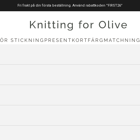
Fri frakt på din första beställning. Använd rabattkoden ”FIRST26”
stickningförolive.com
FÖR STICKNING
PRESENTKORT
FÄRGMATCHNIN