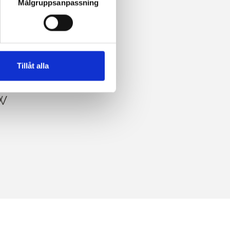
Målgruppsanpassning
SILK
Tillåt alla
 SOFT
W