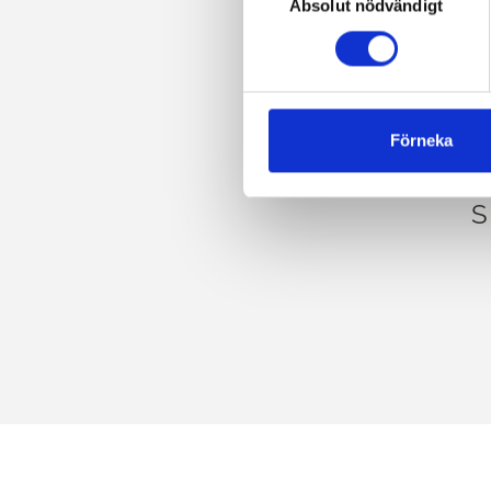
Absolut nödvändigt
av
samtycke
KOM
Förneka
HEAV