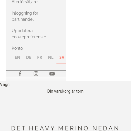
Återförsäljare
med Heavy
Inloggning för
Merino
partihandel
Uppdatera
cookiepreferenser
Konto
EN
DE
FR
NL
SV
NB
FI
Vagn
Din varukorg är tom
DET HEAVY MERINO NEDAN