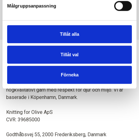
Målgruppsanpassning
KNITTING FOR OLIVE
KNITTING FOR OLIVE
HEAVY MERINO HEAVY
HEAVY MERINO HEAVY
MERINO - ELDERFLOWER
MERINO - WHEAT
SALE PRICE
SALE PRICE
€8,30
€8,30
Tillåt alla
Tillåt val
Förneka
En mor och dotter skapar tillsammans stickmönster och
högkvalitativt garn med respekt för djur och miljö. Vi är
baserade i Köpenhamn, Danmark.
Knitting for Olive ApS
CVR: 39685000
Godthåbsvej 55, 2000 Frederiksberg, Danmark