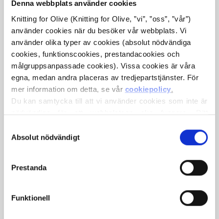
Denna webbplats använder cookies
Knitting for Olive (Knitting for Olive, ”vi”, ”oss”, ”vår”) 
använder cookies när du besöker vår webbplats. Vi 
använder olika typer av cookies (absolut nödvändiga 
cookies, funktionscookies, prestandacookies och 
målgruppsanpassade cookies). Vissa cookies är våra 
egna, medan andra placeras av tredjepartstjänster. För 
mer information om detta, se vår 
cookiepolicy
.
KNITTING FOR OLIVE
KNITTING FOR OLIVE
Du kan samtycka till att vi använder cookies som inte är 
HEAVY MERINO HEAVY
HEAVY MERINO HEAVY
MERINO - MUSHROOM
MERINO - TRENCHCOAT
nödvändiga för att webbplatsen ska fungera. Ditt 
ROSE
SALE PRICE
SALE PRICE
€8,30
€8,30
samtycke innebär att cookies får placeras och att vi, i 
Val
egenskap av personuppgiftsansvarig, får behandla dina 
Absolut nödvändigt
av
personuppgifter för de ändamål som anges nedan.
samtycke
Du kan när som helst ändra eller återkalla ditt samtycke 
Prestanda
via vår 
cookiepolicy
, där du också hittar information om 
hur du blockerar och raderar cookies.
Funktionell