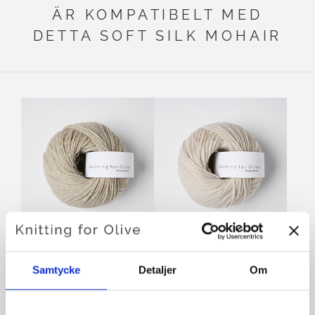
ÄR KOMPATIBELT MED
DETTA SOFT SILK MOHAIR
KNITTING FOR OLIVE
KNITTING FOR OLIVE
HEAVYHEAVY MERINO -
HEAVY MERINO HEAVY
Samtycke
Detaljer
Om
HEAVY MERINO OATMEAL
MERINO - MARZIPAN
SALE PRICE
SALE PRICE
€8,30
€8,30