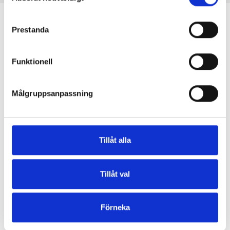
personuppgifter för de ändamål som anges nedan.
samtycke
Du kan när som helst ändra eller återkalla ditt samtycke 
Prestanda
via vår 
cookiepolicy
, där du också hittar information om 
hur du blockerar och raderar cookies.
Funktionell
En mor och dotter skapar tillsammans stickmönster och
högkvalitativt garn med respekt för djur och miljö. Vi är
Målgruppsanpassning
baserade i Köpenhamn, Danmark.
Knitting for Olive ApS
CVR: 39685000
Tillåt alla
Godthåbsvej 55, 2000 Frederiksberg, Danmark
info@knittingforolive.dk
Tillåt val
+45-31353730
Förneka