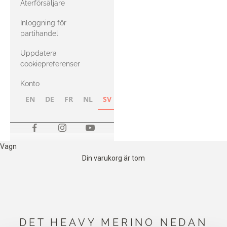
Återförsäljare
med Heavy
Inloggning för
Merino
partihandel
Uppdatera
cookiepreferenser
Konto
EN
DE
FR
NL
SV
NB
FI
Vagn
Din varukorg är tom
DET HEAVY MERINO NEDAN