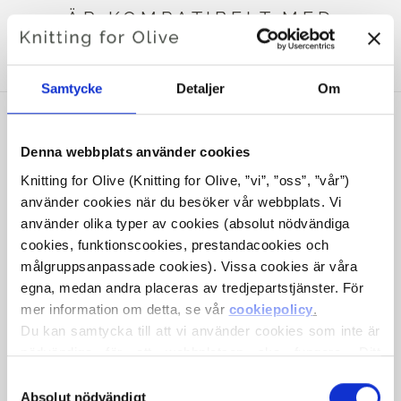
ÄR KOMPATIBELT MED
DETTA SOFT SILK MOHAIR
Samtycke
Detaljer
Om
Denna webbplats använder cookies
Knitting for Olive (Knitting for Olive, ”vi”, ”oss”, ”vår”) 
använder cookies när du besöker vår webbplats. Vi 
använder olika typer av cookies (absolut nödvändiga 
cookies, funktionscookies, prestandacookies och 
målgruppsanpassade cookies). Vissa cookies är våra 
egna, medan andra placeras av tredjepartstjänster. För 
mer information om detta, se vår 
cookiepolicy
.
KNITTING FOR OLIVE
KNITTING FOR OLIVE
Du kan samtycka till att vi använder cookies som inte är 
HEAVY MERINO HEAVY
HEAVY MERINO HEAVY
MERINO - DARK OCHER
MERINO - CAMEL
nödvändiga för att webbplatsen ska fungera. Ditt 
SALE PRICE
SALE PRICE
€8,30
€8,30
samtycke innebär att cookies får placeras och att vi, i 
Val
egenskap av personuppgiftsansvarig, får behandla dina 
Absolut nödvändigt
av